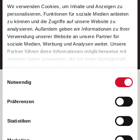
Wir verwenden Cookies, um Inhalte und Anzeigen zu
Neue Stellen per E-Mail.
personalisieren, Funktionen für soziale Medien anbieten
zu können und die Zugriffe auf unsere Website zu
Ein kostenloser Service von AWO
analysieren. Außerdem geben wir Informationen zu Ihrer
Jobs.
Verwendung unserer Website an unsere Partner für
soziale Medien, Werbung und Analysen weiter. Unsere
E-Mail-Adresse eintragen
Partner führen diese Informationen möglicherweise mit
weiteren Daten zusammen, die Sie ihnen bereitgestellt
haben oder die sie im Rahmen Ihrer Nutzung der Dienste
gesammelt haben.
Einwilligungsauswahl
Wenn Sie auf „Cookies zulassen“ klicken, so stimmen
Betreiber der Webseite
Notwendig
Sie der Speicherung sämtlicher Cookies zu. Sie können
Garitz Bewirtschaftungsbetriebe GmbH
Ihre Einwilligung selbstverständlich jederzeit widerrufen,
Kantstraße 45a
Präferenzen
indem Sie die Cookie-Einstellungen aufrufen und diese
97074 Würzburg
abändern. Weitere Informationen finden Sie in
(Ein Tochterunternehmen des AWO Bezirksverbandes Unterfranken
unserer
Datenschutzerklärung
.
Statistiken
e.V.)
Bitte senden Sie an diese Anschrift keine Bewerbungen.