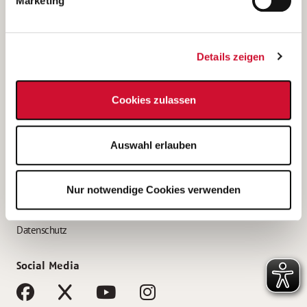
Marketing
Bewerbungstipps
Bewerbung als Altenpfleger*in
Details zeigen
Bewerbung als Krankenpfleger*in
Bewerbung als Altenpflegehelfer*in
Cookies zulassen
Bewerbung als Erzieher*in
Service
Auswahl erlauben
AWO Gliederungen nach Bundesland
Stellenangebote nach Bundesländern
Nur notwendige Cookies verwenden
Sitemap
Impressum
Datenschutz
Social Media