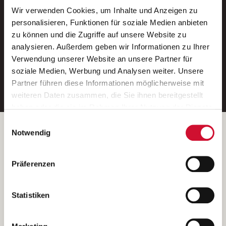
Wir verwenden Cookies, um Inhalte und Anzeigen zu
Neue Stellen per E-Mail.
personalisieren, Funktionen für soziale Medien anbieten
zu können und die Zugriffe auf unsere Website zu
Ein kostenloser Service von AWO
analysieren. Außerdem geben wir Informationen zu Ihrer
Jobs.
Verwendung unserer Website an unsere Partner für
soziale Medien, Werbung und Analysen weiter. Unsere
E-Mail-Adresse eintragen
Partner führen diese Informationen möglicherweise mit
weiteren Daten zusammen, die Sie ihnen bereitgestellt
haben oder die sie im Rahmen Ihrer Nutzung der Dienste
gesammelt haben.
Einwilligungsauswahl
Wenn Sie auf „Cookies zulassen“ klicken, so stimmen
Betreiber der Webseite
Notwendig
Sie der Speicherung sämtlicher Cookies zu. Sie können
Garitz Bewirtschaftungsbetriebe GmbH
Ihre Einwilligung selbstverständlich jederzeit widerrufen,
Kantstraße 45a
Präferenzen
indem Sie die Cookie-Einstellungen aufrufen und diese
97074 Würzburg
abändern. Weitere Informationen finden Sie in
(Ein Tochterunternehmen des AWO Bezirksverbandes Unterfranken
unserer
Datenschutzerklärung
.
Statistiken
e.V.)
Bitte senden Sie an diese Anschrift keine Bewerbungen.