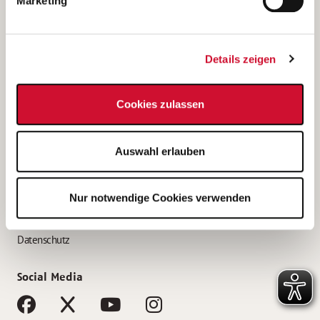
Marketing
Bewerbungstipps
Bewerbung als Altenpfleger*in
Details zeigen
Bewerbung als Krankenpfleger*in
Bewerbung als Altenpflegehelfer*in
Cookies zulassen
Bewerbung als Erzieher*in
Service
Auswahl erlauben
AWO Gliederungen nach Bundesland
Stellenangebote nach Bundesländern
Nur notwendige Cookies verwenden
Sitemap
Impressum
Datenschutz
Social Media