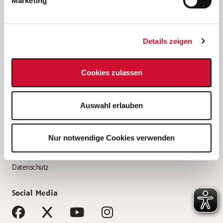
Marketing
Bewerbungstipps
Bewerbung als Altenpfleger*in
Details zeigen
Bewerbung als Krankenpfleger*in
Bewerbung als Altenpflegehelfer*in
Cookies zulassen
Bewerbung als Erzieher*in
Service
Auswahl erlauben
AWO Gliederungen nach Bundesland
Stellenangebote nach Bundesländern
Nur notwendige Cookies verwenden
Sitemap
Impressum
Datenschutz
Social Media