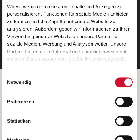
Wir verwenden Cookies, um Inhalte und Anzeigen zu
Neue Stellen per E-Mail.
personalisieren, Funktionen für soziale Medien anbieten
zu können und die Zugriffe auf unsere Website zu
Ein kostenloser Service von AWO
analysieren. Außerdem geben wir Informationen zu Ihrer
Jobs.
Verwendung unserer Website an unsere Partner für
soziale Medien, Werbung und Analysen weiter. Unsere
E-Mail-Adresse eintragen
Partner führen diese Informationen möglicherweise mit
weiteren Daten zusammen, die Sie ihnen bereitgestellt
haben oder die sie im Rahmen Ihrer Nutzung der Dienste
gesammelt haben.
Einwilligungsauswahl
Wenn Sie auf „Cookies zulassen“ klicken, so stimmen
Betreiber der Webseite
Notwendig
Sie der Speicherung sämtlicher Cookies zu. Sie können
Garitz Bewirtschaftungsbetriebe GmbH
Ihre Einwilligung selbstverständlich jederzeit widerrufen,
Kantstraße 45a
Präferenzen
indem Sie die Cookie-Einstellungen aufrufen und diese
97074 Würzburg
abändern. Weitere Informationen finden Sie in
(Ein Tochterunternehmen des AWO Bezirksverbandes Unterfranken
unserer
Datenschutzerklärung
.
Statistiken
e.V.)
Bitte senden Sie an diese Anschrift keine Bewerbungen.