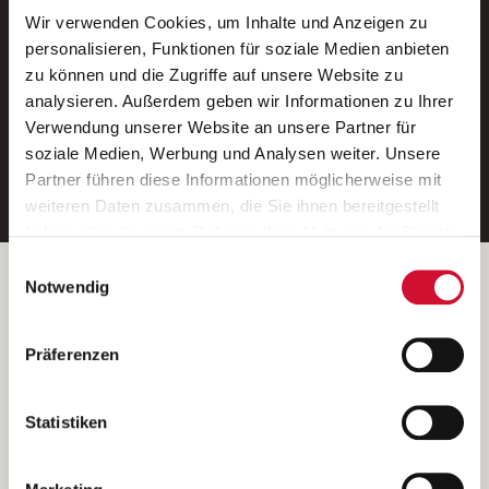
Wir verwenden Cookies, um Inhalte und Anzeigen zu
Neue Stellen per E-Mail.
personalisieren, Funktionen für soziale Medien anbieten
zu können und die Zugriffe auf unsere Website zu
Ein kostenloser Service von AWO
analysieren. Außerdem geben wir Informationen zu Ihrer
Jobs.
Verwendung unserer Website an unsere Partner für
soziale Medien, Werbung und Analysen weiter. Unsere
E-Mail-Adresse eintragen
Partner führen diese Informationen möglicherweise mit
weiteren Daten zusammen, die Sie ihnen bereitgestellt
haben oder die sie im Rahmen Ihrer Nutzung der Dienste
gesammelt haben.
Einwilligungsauswahl
Wenn Sie auf „Cookies zulassen“ klicken, so stimmen
Betreiber der Webseite
Notwendig
Sie der Speicherung sämtlicher Cookies zu. Sie können
Garitz Bewirtschaftungsbetriebe GmbH
Ihre Einwilligung selbstverständlich jederzeit widerrufen,
Kantstraße 45a
Präferenzen
indem Sie die Cookie-Einstellungen aufrufen und diese
97074 Würzburg
abändern. Weitere Informationen finden Sie in
(Ein Tochterunternehmen des AWO Bezirksverbandes Unterfranken
unserer
Datenschutzerklärung
.
Statistiken
e.V.)
Bitte senden Sie an diese Anschrift keine Bewerbungen.