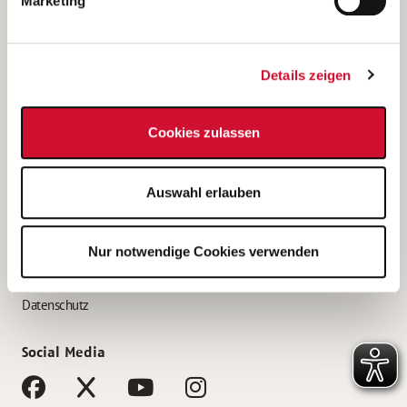
Marketing
Bewerbungstipps
Bewerbung als Altenpfleger*in
Details zeigen
Bewerbung als Krankenpfleger*in
Bewerbung als Altenpflegehelfer*in
Cookies zulassen
Bewerbung als Erzieher*in
Service
Auswahl erlauben
AWO Gliederungen nach Bundesland
Stellenangebote nach Bundesländern
Nur notwendige Cookies verwenden
Sitemap
Impressum
Datenschutz
Social Media