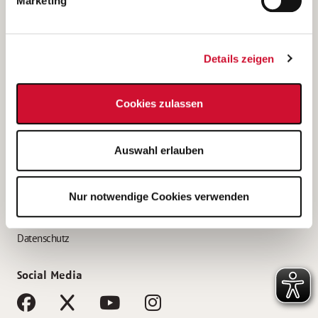
Marketing
Bewerbungstipps
Bewerbung als Altenpfleger*in
Details zeigen
Bewerbung als Krankenpfleger*in
Bewerbung als Altenpflegehelfer*in
Cookies zulassen
Bewerbung als Erzieher*in
Service
Auswahl erlauben
AWO Gliederungen nach Bundesland
Stellenangebote nach Bundesländern
Nur notwendige Cookies verwenden
Sitemap
Impressum
Datenschutz
Social Media