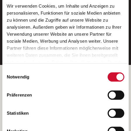
Wir verwenden Cookies, um Inhalte und Anzeigen zu
Neue Stellen per E-Mail.
personalisieren, Funktionen für soziale Medien anbieten
zu können und die Zugriffe auf unsere Website zu
Ein kostenloser Service von AWO
analysieren. Außerdem geben wir Informationen zu Ihrer
Jobs.
Verwendung unserer Website an unsere Partner für
soziale Medien, Werbung und Analysen weiter. Unsere
E-Mail-Adresse eintragen
Partner führen diese Informationen möglicherweise mit
weiteren Daten zusammen, die Sie ihnen bereitgestellt
haben oder die sie im Rahmen Ihrer Nutzung der Dienste
gesammelt haben.
Einwilligungsauswahl
Wenn Sie auf „Cookies zulassen“ klicken, so stimmen
Betreiber der Webseite
Notwendig
Sie der Speicherung sämtlicher Cookies zu. Sie können
Garitz Bewirtschaftungsbetriebe GmbH
Ihre Einwilligung selbstverständlich jederzeit widerrufen,
Kantstraße 45a
Präferenzen
indem Sie die Cookie-Einstellungen aufrufen und diese
97074 Würzburg
abändern. Weitere Informationen finden Sie in
(Ein Tochterunternehmen des AWO Bezirksverbandes Unterfranken
unserer
Datenschutzerklärung
.
Statistiken
e.V.)
Bitte senden Sie an diese Anschrift keine Bewerbungen.