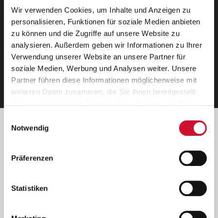
Wir verwenden Cookies, um Inhalte und Anzeigen zu
Neue Stellen per E-Mail.
personalisieren, Funktionen für soziale Medien anbieten
zu können und die Zugriffe auf unsere Website zu
Ein kostenloser Service von AWO
analysieren. Außerdem geben wir Informationen zu Ihrer
Jobs.
Verwendung unserer Website an unsere Partner für
soziale Medien, Werbung und Analysen weiter. Unsere
E-Mail-Adresse eintragen
Partner führen diese Informationen möglicherweise mit
weiteren Daten zusammen, die Sie ihnen bereitgestellt
haben oder die sie im Rahmen Ihrer Nutzung der Dienste
gesammelt haben.
Einwilligungsauswahl
Wenn Sie auf „Cookies zulassen“ klicken, so stimmen
Betreiber der Webseite
Notwendig
Sie der Speicherung sämtlicher Cookies zu. Sie können
Garitz Bewirtschaftungsbetriebe GmbH
Ihre Einwilligung selbstverständlich jederzeit widerrufen,
Kantstraße 45a
Präferenzen
indem Sie die Cookie-Einstellungen aufrufen und diese
97074 Würzburg
abändern. Weitere Informationen finden Sie in
(Ein Tochterunternehmen des AWO Bezirksverbandes Unterfranken
unserer
Datenschutzerklärung
.
Statistiken
e.V.)
Bitte senden Sie an diese Anschrift keine Bewerbungen.