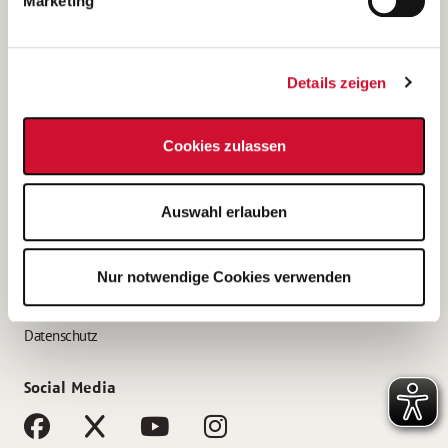
Marketing
Bewerbungstipps
Bewerbung als Altenpfleger*in
Details zeigen
Bewerbung als Krankenpfleger*in
Bewerbung als Altenpflegehelfer*in
Cookies zulassen
Bewerbung als Erzieher*in
Service
Auswahl erlauben
AWO Gliederungen nach Bundesland
Stellenangebote nach Bundesländern
Nur notwendige Cookies verwenden
Sitemap
Impressum
Datenschutz
Social Media