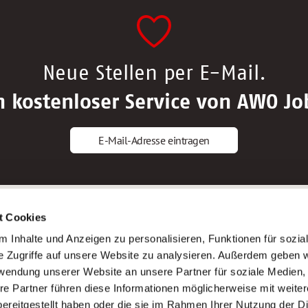
Neue Stellen per E-Mail.
n kostenloser Service von AWO Jo
E-Mail-Adresse eintragen
gstipps
Service
t Cookies
ls Altenpfleger*in
AWO Gliederungen nach Bundeslan
 Inhalte und Anzeigen zu personalisieren, Funktionen für sozia
ls Krankenpfleger*in
Stellenangebote nach Bundeslände
e Zugriffe auf unsere Website zu analysieren. Außerdem geben w
ls Altenpflegehelfer*in
Sitemap
rwendung unserer Website an unsere Partner für soziale Medien
ls Erzieher*in
Impressum
re Partner führen diese Informationen möglicherweise mit weite
Datenschutz
ereitgestellt haben oder die sie im Rahmen Ihrer Nutzung der D