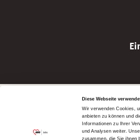
Ei
Betreiber der Webseite
Bewerbun
Diese Webseite verwende
Garitz Bewirtschaftungsbetriebe GmbH
Bewerbung a
Wir verwenden Cookies, um
Kantstraße 45a
Bewerbung a
anbieten zu können und di
97074 Würzburg
Bewerbung a
Informationen zu Ihrer Ve
(Ein Tochterunternehmen des AWO
Bewerbung a
und Analysen weiter. Unse
Bezirksverbandes Unterfranken e.V.)
zusammen, die Sie ihnen b