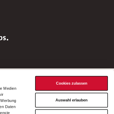
bs.
Social Media
Cookies zulassen
d
le Medien
rn
ir
Bei Fragen zu einer Stellenausschreibung
Auswahl erlauben
, Werbung
wenden Sie sich bitte an die*den in der
ren Daten
Stellenausschreibung genannte*n
ienste