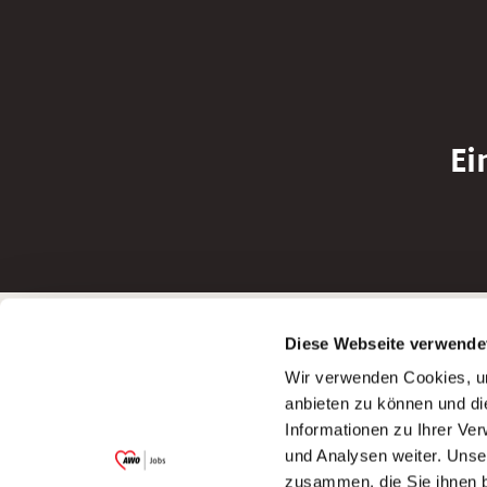
Ei
Betreiber der Webseite
Bewerbun
Diese Webseite verwende
Garitz Bewirtschaftungsbetriebe GmbH
Bewerbung a
Wir verwenden Cookies, um
Kantstraße 45a
Bewerbung a
anbieten zu können und di
97074 Würzburg
Bewerbung a
Informationen zu Ihrer Ve
(Ein Tochterunternehmen des AWO
Bewerbung a
und Analysen weiter. Unse
Bezirksverbandes Unterfranken e.V.)
zusammen, die Sie ihnen b