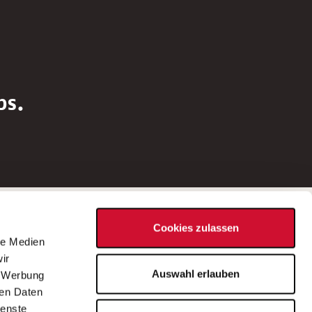
bs.
Social Media
Cookies zulassen
d
le Medien
rn
ir
Bei Fragen zu einer Stellenausschreibung
Auswahl erlauben
, Werbung
wenden Sie sich bitte an die*den in der
ren Daten
Stellenausschreibung genannte*n
ienste