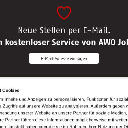
Neue Stellen per E-Mail.
n kostenloser Service von AWO Jo
E-Mail-Adresse eintragen
gstipps
Service
t Cookies
ls Altenpfleger*in
AWO Gliederungen nach Bundeslan
 Inhalte und Anzeigen zu personalisieren, Funktionen für sozia
ls Krankenpfleger*in
Stellenangebote nach Bundeslände
e Zugriffe auf unsere Website zu analysieren. Außerdem geben w
ls Altenpflegehelfer*in
Sitemap
rwendung unserer Website an unsere Partner für soziale Medien
ls Erzieher*in
Impressum
re Partner führen diese Informationen möglicherweise mit weite
Datenschutz
ereitgestellt haben oder die sie im Rahmen Ihrer Nutzung der D