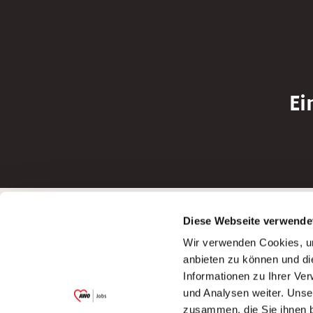
Ei
Betreiber der Webseite
Bewerbun
Diese Webseite verwende
Garitz Bewirtschaftungsbetriebe GmbH
Bewerbung a
Wir verwenden Cookies, um
Kantstraße 45a
Bewerbung a
anbieten zu können und di
97074 Würzburg
Bewerbung a
Informationen zu Ihrer Ve
(Ein Tochterunternehmen des AWO
Bewerbung a
und Analysen weiter. Unse
Bezirksverbandes Unterfranken e.V.)
zusammen, die Sie ihnen b