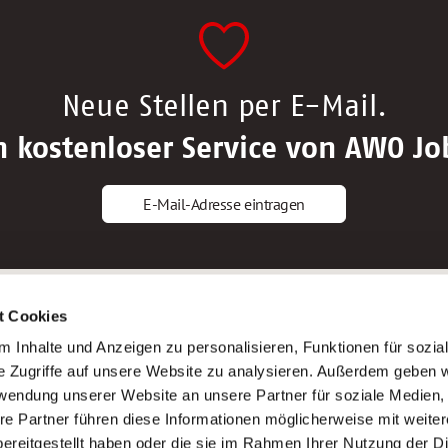
Neue Stellen per E-Mail.
n kostenloser Service von AWO Jo
E-Mail-Adresse eintragen
gstipps
Service
t Cookies
ls Altenpfleger*in
AWO Gliederungen nach Bundeslan
 Inhalte und Anzeigen zu personalisieren, Funktionen für sozia
ls Krankenpfleger*in
Stellenangebote nach Bundeslände
e Zugriffe auf unsere Website zu analysieren. Außerdem geben w
ls Altenpflegehelfer*in
Sitemap
rwendung unserer Website an unsere Partner für soziale Medien
ls Erzieher*in
Impressum
re Partner führen diese Informationen möglicherweise mit weite
Datenschutz
ereitgestellt haben oder die sie im Rahmen Ihrer Nutzung der D