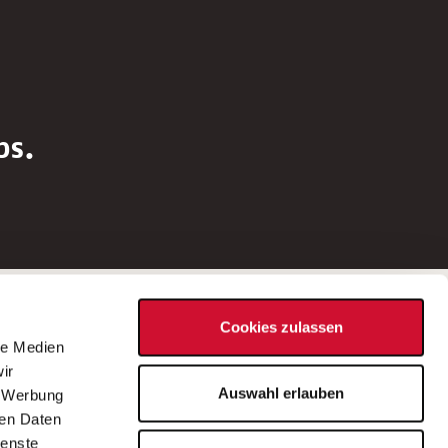
bs.
Social Media
Cookies zulassen
d
le Medien
rn
ir
Bei Fragen zu einer Stellenausschreibung
Auswahl erlauben
, Werbung
wenden Sie sich bitte an die*den in der
ren Daten
Stellenausschreibung genannte*n
ienste