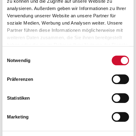
zu können und die Zugriffe auf unsere Website zu
analysieren. Außerdem geben wir Informationen zu Ihrer
Küchenfachkraft
Verwendung unserer Website an unsere Partner für
Einrichtungen der Altenhilfe
soziale Medien, Werbung und Analysen weiter. Unsere
Partner führen diese Informationen möglicherweise mit
Arbeitgeber
weiteren Daten zusammen, die Sie ihnen bereitgestellt
haben oder die sie im Rahmen Ihrer Nutzung der Dienste
AWO Bezirksverband Pfalz e.V.
gesammelt haben.
Einwilligungsauswahl
Wenn Sie auf „Cookies zulassen“ klicken, so stimmen
Notwendig
Sie der Speicherung sämtlicher Cookies zu. Sie können
Ihre Einwilligung selbstverständlich jederzeit widerrufen,
Präferenzen
indem Sie die Cookie-Einstellungen aufrufen und diese
abändern. Weitere Informationen finden Sie in
unserer
Datenschutzerklärung
.
Statistiken
Job-Details
Marketing
Nummer:
174567
Buchstraße 15
,
76751
Jockgrim