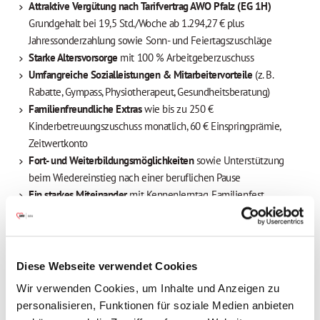
Attraktive Vergütung nach Tarifvertrag AWO Pfalz (EG 1H)
Grundgehalt bei 19,5 Std./Woche ab 1.294,27 € plus
Jahressonderzahlung sowie Sonn- und Feiertagszuschläge
Starke Altersvorsorge
mit 100 % Arbeitgeberzuschuss
Umfangreiche Sozialleistungen & Mitarbeitervorteile
(z. B.
Rabatte, Gympass, Physiotherapeut, Gesundheitsberatung)
Familienfreundliche Extras
wie bis zu 250 €
Kinderbetreuungszuschuss monatlich, 60 € Einspringprämie,
Zeitwertkonto
Fort- und Weiterbildungsmöglichkeiten
sowie Unterstützung
beim Wiedereinstieg nach einer beruflichen Pause
Ein starkes Miteinander
mit Kennenlerntag, Familienfest,
Jobticket, Jobrad und vielen weiteren Benefits
**HABEN WIR SIE ÜBERZEUGT? DANN...**Schicken Sie uns Ihre
Bewerbung direkt per E-Mail an:
B-ite[at]awo-pfalz.de
Diese Webseite verwendet Cookies
Wir verwenden Cookies, um Inhalte und Anzeigen zu
personalisieren, Funktionen für soziale Medien anbieten
Stelleninfos
Einsatzort