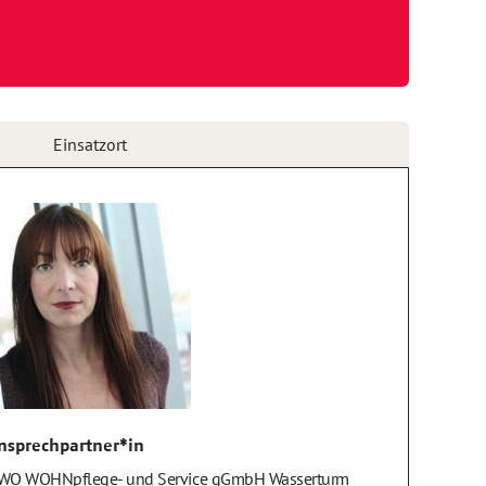
Einsatzort
nsprechpartner*in
WO WOHNpflege- und Service gGmbH Wasserturm