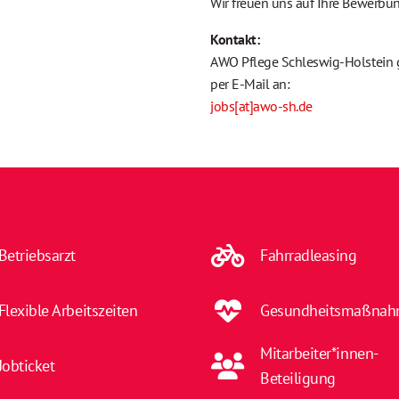
Wir freuen uns auf
Kontakt:
AWO Pflege Schleswig-Holstein g
per E-Mail an:
jobs[at]awo-sh.de
Betriebsarzt
Fahrradleasing
Flexible Arbeitszeiten
Gesundheitsmaßna
Mitarbeiter*innen-
Jobticket
Beteiligung