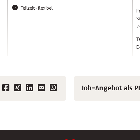
Teilzeit - flexibel
F
S
2
T
E
Job-Angebot als P