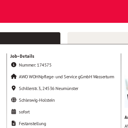
Job-Details
Nummer:
174575
AWO WOHNpflege- und Service gGmbH Wasserturm
Schillerstr. 3
,
24536
Neumünster
Schleswig-Holstein
sofort
A
Festanstellung
A