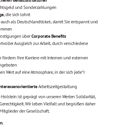
icheren Gehaltsstrukturen
htsgeld und Sonderzahlungen
ge
, die sich lohnt
auch als Deutschlandticket-, damit Sie entspannt und
 kommen
günstigungen über
Corporate Benefits
rtvoller Ausgleich zur Arbeit, durch verschiedene
ir fördern Ihre Karriere mit internen und externen
angeboten
gen Wert auf eine Atmosphäre, in der sich jede*r
nteressenorientierte
Arbeitszeitgestaltung
olstein ist geprägt von unseren Werten Solidarität,
d Gerechtigkeit. Wir leben Vielfalt und begrüßen daher
itglieder der Gesellschaft.
n.