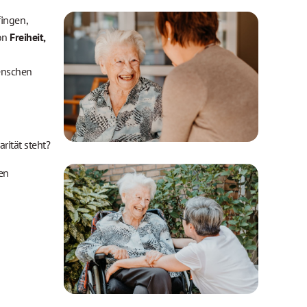
ingen,
von
Freiheit,
Menschen
rität steht?
en