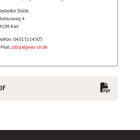
riederike Stolte
ibeliusweg 4
4109 Kiel
elefon: 04315114505
-Mail:
jobs[at]awo-sh.de
DF