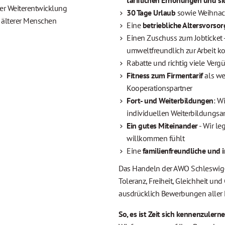
tariflichen Erhöhungen und s
her Weiterentwicklung
30 Tage Urlaub
sowie Weihnac
n älterer Menschen
Eine
betriebliche Altersvorsor
Einen Zuschuss zum Jobticket -
umweltfreundlich zur Arbeit
Rabatte und richtig viele Ver
Fitness zum Firmentarif
als we
Kooperationspartner
Fort- und Weiterbildungen
: W
individuellen Weiterbildungs
Ein gutes Miteinander
- Wir le
willkommen fühlt
Eine
familienfreundliche und i
Das Handeln der AWO Schleswig-H
Toleranz, Freiheit, Gleichheit un
ausdrücklich Bewerbungen aller M
So, es ist Zeit sich kennenzulerne