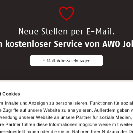
Neue Stellen per E-Mail.
n kostenloser Service von AWO Jo
E-Mail-Adresse eintragen
gstipps
Service
t Cookies
ls Altenpfleger*in
AWO Gliederungen nach Bundeslan
 Inhalte und Anzeigen zu personalisieren, Funktionen für sozia
ls Krankenpfleger*in
Stellenangebote nach Bundeslände
e Zugriffe auf unsere Website zu analysieren. Außerdem geben w
ls Altenpflegehelfer*in
Sitemap
rwendung unserer Website an unsere Partner für soziale Medien
ls Erzieher*in
Impressum
re Partner führen diese Informationen möglicherweise mit weite
Datenschutz
ereitgestellt haben oder die sie im Rahmen Ihrer Nutzung der D