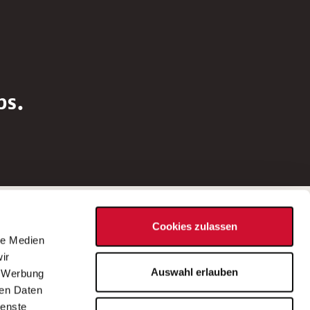
bs.
Social Media
Cookies zulassen
d
le Medien
rn
ir
Bei Fragen zu einer Stellenausschreibung
Auswahl erlauben
, Werbung
wenden Sie sich bitte an die*den in der
ren Daten
Stellenausschreibung genannte*n
ienste