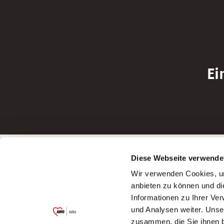
Ei
Betreiber der Webseite
Bewerbun
Diese Webseite verwende
Garitz Bewirtschaftungsbetriebe GmbH
Bewerbung a
Wir verwenden Cookies, um
Kantstraße 45a
Bewerbung a
anbieten zu können und di
97074 Würzburg
Bewerbung a
Informationen zu Ihrer Ve
(Ein Tochterunternehmen des AWO
Bewerbung a
und Analysen weiter. Unse
Bezirksverbandes Unterfranken e.V.)
zusammen, die Sie ihnen b