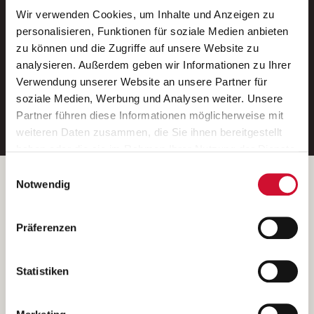
Wir verwenden Cookies, um Inhalte und Anzeigen zu
Neue Stellen per E-Mail.
personalisieren, Funktionen für soziale Medien anbieten
zu können und die Zugriffe auf unsere Website zu
Ein kostenloser Service von AWO
analysieren. Außerdem geben wir Informationen zu Ihrer
Jobs.
Verwendung unserer Website an unsere Partner für
soziale Medien, Werbung und Analysen weiter. Unsere
E-Mail-Adresse eintragen
Partner führen diese Informationen möglicherweise mit
weiteren Daten zusammen, die Sie ihnen bereitgestellt
haben oder die sie im Rahmen Ihrer Nutzung der Dienste
gesammelt haben.
Einwilligungsauswahl
Wenn Sie auf „Cookies zulassen“ klicken, so stimmen
Betreiber der Webseite
Notwendig
Sie der Speicherung sämtlicher Cookies zu. Sie können
Garitz Bewirtschaftungsbetriebe GmbH
Ihre Einwilligung selbstverständlich jederzeit widerrufen,
Kantstraße 45a
Präferenzen
indem Sie die Cookie-Einstellungen aufrufen und diese
97074 Würzburg
abändern. Weitere Informationen finden Sie in
(Ein Tochterunternehmen des AWO Bezirksverbandes Unterfranken
unserer
Datenschutzerklärung
.
Statistiken
e.V.)
Bitte senden Sie an diese Anschrift keine Bewerbungen.