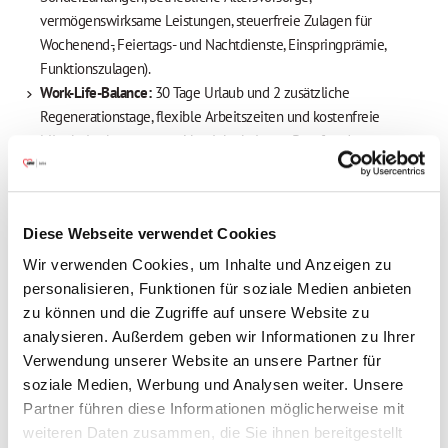
vermögenswirksame Leistungen, steuerfreie Zulagen für
Wochenend-, Feiertags- und Nachtdienste,
Einspringprämie
,
Funktionszulagen).
Work-Life-Balance:
30 Tage Urlaub und 2 zusätzliche
Regenerationstage, flexible Arbeitszeiten und kostenfreie
Mitarbeiterberatung zur Vereinbarkeit von Beruf und
Privatleben.
Weiterbildungsmöglichkeiten:
Förderung Ihrer persönlichen und
beruflichen Entwicklung mit vielseitigen
Diese Webseite verwendet Cookies
Fortbildungsangeboten.
Weitere Angebote:
JobRad
, betriebliches
Wir verwenden Cookies, um Inhalte und Anzeigen zu
Gesundheitsmanagement, betriebsärztliche Betreuung sowie
personalisieren, Funktionen für soziale Medien anbieten
Unterstützung bei der Suche nach Kindergarten- oder
zu können und die Zugriffe auf unsere Website zu
Pflegeplätzen.
analysieren. Außerdem geben wir Informationen zu Ihrer
Kostenfreie Mitarbeiterberatung
, die Ihnen hilft, Berufs- und
Verwendung unserer Website an unsere Partner für
Privatleben optimal zu vereinbaren – wir unterstützen Sie in
soziale Medien, Werbung und Analysen weiter. Unsere
allen Lebenslagen
Partner führen diese Informationen möglicherweise mit
Entlastung für den Alltag:
Mit unserem Corporate-Benefits-
weiteren Daten zusammen, die Sie ihnen bereitgestellt