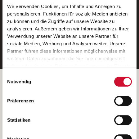
Wir verwenden Cookies, um Inhalte und Anzeigen zu
Neue Stellen per E-Mail.
personalisieren, Funktionen für soziale Medien anbieten
zu können und die Zugriffe auf unsere Website zu
Ein kostenloser Service von AWO
analysieren. Außerdem geben wir Informationen zu Ihrer
Jobs.
Verwendung unserer Website an unsere Partner für
soziale Medien, Werbung und Analysen weiter. Unsere
E-Mail-Adresse eintragen
Partner führen diese Informationen möglicherweise mit
weiteren Daten zusammen, die Sie ihnen bereitgestellt
haben oder die sie im Rahmen Ihrer Nutzung der Dienste
gesammelt haben.
Einwilligungsauswahl
Wenn Sie auf „Cookies zulassen“ klicken, so stimmen
Betreiber der Webseite
Notwendig
Sie der Speicherung sämtlicher Cookies zu. Sie können
Garitz Bewirtschaftungsbetriebe GmbH
Ihre Einwilligung selbstverständlich jederzeit widerrufen,
Kantstraße 45a
Präferenzen
indem Sie die Cookie-Einstellungen aufrufen und diese
97074 Würzburg
abändern. Weitere Informationen finden Sie in
(Ein Tochterunternehmen des AWO Bezirksverbandes Unterfranken
unserer
Datenschutzerklärung
.
Statistiken
e.V.)
Bitte senden Sie an diese Anschrift keine Bewerbungen.