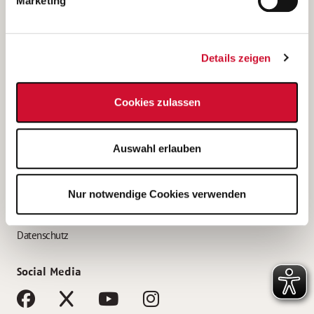
Marketing
Bewerbungstipps
Bewerbung als Altenpfleger*in
Details zeigen
Bewerbung als Krankenpfleger*in
Bewerbung als Altenpflegehelfer*in
Cookies zulassen
Bewerbung als Erzieher*in
Service
Auswahl erlauben
AWO Gliederungen nach Bundesland
Stellenangebote nach Bundesländern
Nur notwendige Cookies verwenden
Sitemap
Impressum
Datenschutz
Social Media