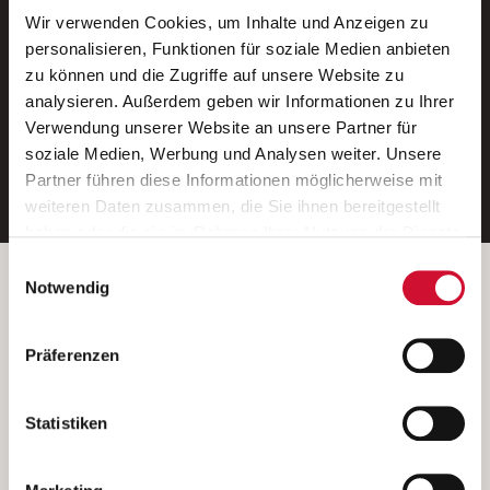
Wir verwenden Cookies, um Inhalte und Anzeigen zu
Neue Stellen per E-Mail.
personalisieren, Funktionen für soziale Medien anbieten
zu können und die Zugriffe auf unsere Website zu
Ein kostenloser Service von AWO
analysieren. Außerdem geben wir Informationen zu Ihrer
Jobs.
Verwendung unserer Website an unsere Partner für
soziale Medien, Werbung und Analysen weiter. Unsere
E-Mail-Adresse eintragen
Partner führen diese Informationen möglicherweise mit
weiteren Daten zusammen, die Sie ihnen bereitgestellt
haben oder die sie im Rahmen Ihrer Nutzung der Dienste
gesammelt haben.
Einwilligungsauswahl
Wenn Sie auf „Cookies zulassen“ klicken, so stimmen
Betreiber der Webseite
Notwendig
Sie der Speicherung sämtlicher Cookies zu. Sie können
Garitz Bewirtschaftungsbetriebe GmbH
Ihre Einwilligung selbstverständlich jederzeit widerrufen,
Kantstraße 45a
Präferenzen
indem Sie die Cookie-Einstellungen aufrufen und diese
97074 Würzburg
abändern. Weitere Informationen finden Sie in
(Ein Tochterunternehmen des AWO Bezirksverbandes Unterfranken
unserer
Datenschutzerklärung
.
Statistiken
e.V.)
Bitte senden Sie an diese Anschrift keine Bewerbungen.