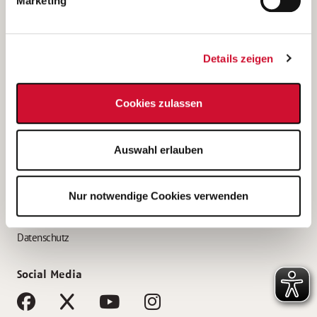
Marketing
Bewerbungstipps
Bewerbung als Altenpfleger*in
Details zeigen
Bewerbung als Krankenpfleger*in
Bewerbung als Altenpflegehelfer*in
Cookies zulassen
Bewerbung als Erzieher*in
Service
Auswahl erlauben
AWO Gliederungen nach Bundesland
Stellenangebote nach Bundesländern
Nur notwendige Cookies verwenden
Sitemap
Impressum
Datenschutz
Social Media