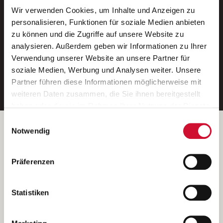
Wir verwenden Cookies, um Inhalte und Anzeigen zu
Neue Stellen per E-Mail.
personalisieren, Funktionen für soziale Medien anbieten
zu können und die Zugriffe auf unsere Website zu
Ein kostenloser Service von AWO
analysieren. Außerdem geben wir Informationen zu Ihrer
Jobs.
Verwendung unserer Website an unsere Partner für
soziale Medien, Werbung und Analysen weiter. Unsere
E-Mail-Adresse eintragen
Partner führen diese Informationen möglicherweise mit
weiteren Daten zusammen, die Sie ihnen bereitgestellt
haben oder die sie im Rahmen Ihrer Nutzung der Dienste
gesammelt haben.
Einwilligungsauswahl
Wenn Sie auf „Cookies zulassen“ klicken, so stimmen
Betreiber der Webseite
Notwendig
Sie der Speicherung sämtlicher Cookies zu. Sie können
Garitz Bewirtschaftungsbetriebe GmbH
Ihre Einwilligung selbstverständlich jederzeit widerrufen,
Kantstraße 45a
Präferenzen
indem Sie die Cookie-Einstellungen aufrufen und diese
97074 Würzburg
abändern. Weitere Informationen finden Sie in
(Ein Tochterunternehmen des AWO Bezirksverbandes Unterfranken
unserer
Datenschutzerklärung
.
Statistiken
e.V.)
Bitte senden Sie an diese Anschrift keine Bewerbungen.