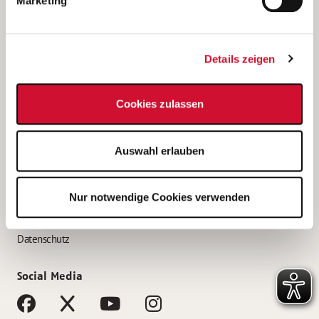
Marketing
Bewerbungstipps
Bewerbung als Altenpfleger*in
Details zeigen
Bewerbung als Krankenpfleger*in
Bewerbung als Altenpflegehelfer*in
Cookies zulassen
Bewerbung als Erzieher*in
Service
Auswahl erlauben
AWO Gliederungen nach Bundesland
Stellenangebote nach Bundesländern
Nur notwendige Cookies verwenden
Sitemap
Impressum
Datenschutz
Social Media