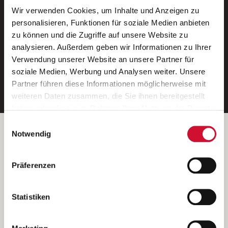
Wir verwenden Cookies, um Inhalte und Anzeigen zu
Neue Stellen per E-Mail.
personalisieren, Funktionen für soziale Medien anbieten
zu können und die Zugriffe auf unsere Website zu
Ein kostenloser Service von AWO
analysieren. Außerdem geben wir Informationen zu Ihrer
Jobs.
Verwendung unserer Website an unsere Partner für
soziale Medien, Werbung und Analysen weiter. Unsere
E-Mail-Adresse eintragen
Partner führen diese Informationen möglicherweise mit
weiteren Daten zusammen, die Sie ihnen bereitgestellt
haben oder die sie im Rahmen Ihrer Nutzung der Dienste
gesammelt haben.
Einwilligungsauswahl
Wenn Sie auf „Cookies zulassen“ klicken, so stimmen
Betreiber der Webseite
Notwendig
Sie der Speicherung sämtlicher Cookies zu. Sie können
Garitz Bewirtschaftungsbetriebe GmbH
Ihre Einwilligung selbstverständlich jederzeit widerrufen,
Kantstraße 45a
Präferenzen
indem Sie die Cookie-Einstellungen aufrufen und diese
97074 Würzburg
abändern. Weitere Informationen finden Sie in
(Ein Tochterunternehmen des AWO Bezirksverbandes Unterfranken
unserer
Datenschutzerklärung
.
Statistiken
e.V.)
Bitte senden Sie an diese Anschrift keine Bewerbungen.