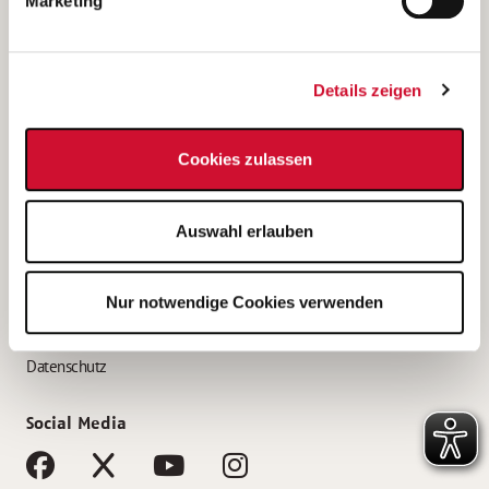
Marketing
Bewerbungstipps
Bewerbung als Altenpfleger*in
Details zeigen
Bewerbung als Krankenpfleger*in
Bewerbung als Altenpflegehelfer*in
Cookies zulassen
Bewerbung als Erzieher*in
Service
Auswahl erlauben
AWO Gliederungen nach Bundesland
Stellenangebote nach Bundesländern
Nur notwendige Cookies verwenden
Sitemap
Impressum
Datenschutz
Social Media