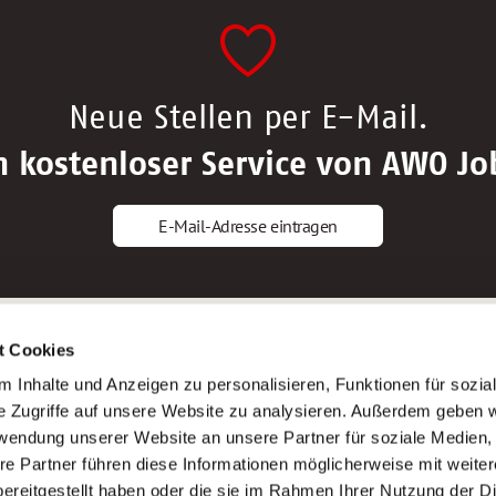
Neue Stellen per E-Mail.
n kostenloser Service von AWO Jo
E-Mail-Adresse eintragen
gstipps
Service
t Cookies
ls Altenpfleger*in
AWO Gliederungen nach Bundeslan
 Inhalte und Anzeigen zu personalisieren, Funktionen für sozia
ls Krankenpfleger*in
Stellenangebote nach Bundeslände
e Zugriffe auf unsere Website zu analysieren. Außerdem geben w
ls Altenpflegehelfer*in
Sitemap
rwendung unserer Website an unsere Partner für soziale Medien
ls Erzieher*in
Impressum
re Partner führen diese Informationen möglicherweise mit weite
Datenschutz
ereitgestellt haben oder die sie im Rahmen Ihrer Nutzung der D