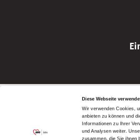
Ei
Betreiber der Webseite
Bewerbun
Diese Webseite verwende
Garitz Bewirtschaftungsbetriebe GmbH
Bewerbung a
Wir verwenden Cookies, um
Kantstraße 45a
Bewerbung a
anbieten zu können und di
97074 Würzburg
Bewerbung a
Informationen zu Ihrer Ve
(Ein Tochterunternehmen des AWO
Bewerbung a
und Analysen weiter. Unse
Bezirksverbandes Unterfranken e.V.)
zusammen, die Sie ihnen b