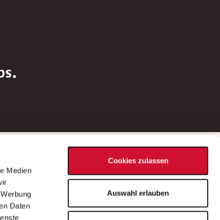
bs.
Social Media
Cookies zulassen
d
le Medien
rn
ir
Bei Fragen zu einer Stellenausschreibung
Auswahl erlauben
, Werbung
wenden Sie sich bitte an die*den in der
ren Daten
Stellenausschreibung genannte*n
ienste