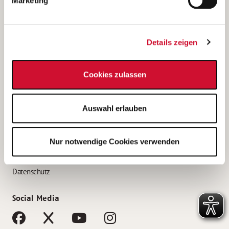
Marketing
Bewerbungstipps
Bewerbung als Altenpfleger*in
Details zeigen
Bewerbung als Krankenpfleger*in
Bewerbung als Altenpflegehelfer*in
Cookies zulassen
Bewerbung als Erzieher*in
Service
Auswahl erlauben
AWO Gliederungen nach Bundesland
Stellenangebote nach Bundesländern
Nur notwendige Cookies verwenden
Sitemap
Impressum
Datenschutz
Social Media