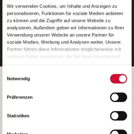
Wir verwenden Cookies, um Inhalte und Anzeigen zu
Neue Stellen per E-Mail.
personalisieren, Funktionen für soziale Medien anbieten
zu können und die Zugriffe auf unsere Website zu
Ein kostenloser Service von AWO
analysieren. Außerdem geben wir Informationen zu Ihrer
Jobs.
Verwendung unserer Website an unsere Partner für
soziale Medien, Werbung und Analysen weiter. Unsere
E-Mail-Adresse eintragen
Partner führen diese Informationen möglicherweise mit
weiteren Daten zusammen, die Sie ihnen bereitgestellt
haben oder die sie im Rahmen Ihrer Nutzung der Dienste
gesammelt haben.
Einwilligungsauswahl
Wenn Sie auf „Cookies zulassen“ klicken, so stimmen
Betreiber der Webseite
Notwendig
Sie der Speicherung sämtlicher Cookies zu. Sie können
Garitz Bewirtschaftungsbetriebe GmbH
Ihre Einwilligung selbstverständlich jederzeit widerrufen,
Kantstraße 45a
Präferenzen
indem Sie die Cookie-Einstellungen aufrufen und diese
97074 Würzburg
abändern. Weitere Informationen finden Sie in
(Ein Tochterunternehmen des AWO Bezirksverbandes Unterfranken
unserer
Datenschutzerklärung
.
Statistiken
e.V.)
Bitte senden Sie an diese Anschrift keine Bewerbungen.