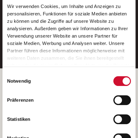
Wir verwenden Cookies, um Inhalte und Anzeigen zu
Neue Stellen per E-Mail.
personalisieren, Funktionen für soziale Medien anbieten
zu können und die Zugriffe auf unsere Website zu
Ein kostenloser Service von AWO
analysieren. Außerdem geben wir Informationen zu Ihrer
Jobs.
Verwendung unserer Website an unsere Partner für
soziale Medien, Werbung und Analysen weiter. Unsere
E-Mail-Adresse eintragen
Partner führen diese Informationen möglicherweise mit
weiteren Daten zusammen, die Sie ihnen bereitgestellt
haben oder die sie im Rahmen Ihrer Nutzung der Dienste
gesammelt haben.
Einwilligungsauswahl
Wenn Sie auf „Cookies zulassen“ klicken, so stimmen
Betreiber der Webseite
Notwendig
Sie der Speicherung sämtlicher Cookies zu. Sie können
Garitz Bewirtschaftungsbetriebe GmbH
Ihre Einwilligung selbstverständlich jederzeit widerrufen,
Kantstraße 45a
Präferenzen
indem Sie die Cookie-Einstellungen aufrufen und diese
97074 Würzburg
abändern. Weitere Informationen finden Sie in
(Ein Tochterunternehmen des AWO Bezirksverbandes Unterfranken
unserer
Datenschutzerklärung
.
Statistiken
e.V.)
Bitte senden Sie an diese Anschrift keine Bewerbungen.