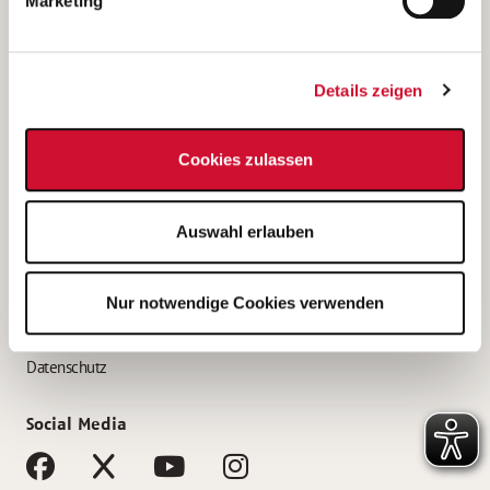
Marketing
Bewerbungstipps
Bewerbung als Altenpfleger*in
Details zeigen
Bewerbung als Krankenpfleger*in
Bewerbung als Altenpflegehelfer*in
Cookies zulassen
Bewerbung als Erzieher*in
Service
Auswahl erlauben
AWO Gliederungen nach Bundesland
Stellenangebote nach Bundesländern
Nur notwendige Cookies verwenden
Sitemap
Impressum
Datenschutz
Social Media