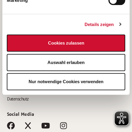
Marketing
Bewerbungstipps
Bewerbung als Altenpfleger*in
Details zeigen
Bewerbung als Krankenpfleger*in
Bewerbung als Altenpflegehelfer*in
Cookies zulassen
Bewerbung als Erzieher*in
Service
Auswahl erlauben
AWO Gliederungen nach Bundesland
Stellenangebote nach Bundesländern
Nur notwendige Cookies verwenden
Sitemap
Impressum
Datenschutz
Social Media