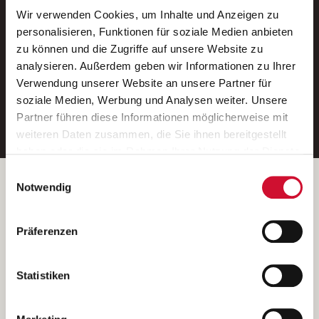
Wir verwenden Cookies, um Inhalte und Anzeigen zu
Neue Stellen per E-Mail.
personalisieren, Funktionen für soziale Medien anbieten
zu können und die Zugriffe auf unsere Website zu
Ein kostenloser Service von AWO
analysieren. Außerdem geben wir Informationen zu Ihrer
Jobs.
Verwendung unserer Website an unsere Partner für
soziale Medien, Werbung und Analysen weiter. Unsere
E-Mail-Adresse eintragen
Partner führen diese Informationen möglicherweise mit
weiteren Daten zusammen, die Sie ihnen bereitgestellt
haben oder die sie im Rahmen Ihrer Nutzung der Dienste
gesammelt haben.
Einwilligungsauswahl
Wenn Sie auf „Cookies zulassen“ klicken, so stimmen
Betreiber der Webseite
Notwendig
Sie der Speicherung sämtlicher Cookies zu. Sie können
Garitz Bewirtschaftungsbetriebe GmbH
Ihre Einwilligung selbstverständlich jederzeit widerrufen,
Kantstraße 45a
Präferenzen
indem Sie die Cookie-Einstellungen aufrufen und diese
97074 Würzburg
abändern. Weitere Informationen finden Sie in
(Ein Tochterunternehmen des AWO Bezirksverbandes Unterfranken
unserer
Datenschutzerklärung
.
Statistiken
e.V.)
Bitte senden Sie an diese Anschrift keine Bewerbungen.