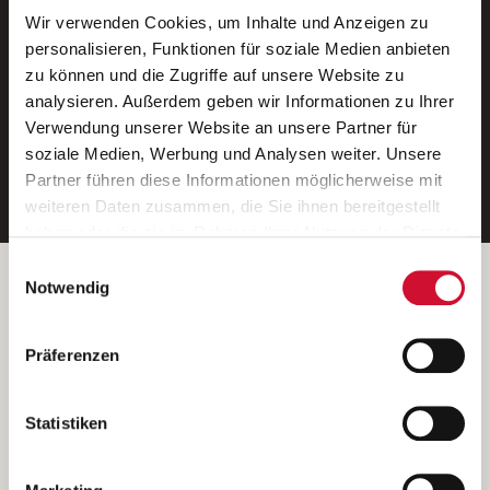
Wir verwenden Cookies, um Inhalte und Anzeigen zu
Neue Stellen per E-Mail.
personalisieren, Funktionen für soziale Medien anbieten
zu können und die Zugriffe auf unsere Website zu
Ein kostenloser Service von AWO
analysieren. Außerdem geben wir Informationen zu Ihrer
Jobs.
Verwendung unserer Website an unsere Partner für
soziale Medien, Werbung und Analysen weiter. Unsere
E-Mail-Adresse eintragen
Partner führen diese Informationen möglicherweise mit
weiteren Daten zusammen, die Sie ihnen bereitgestellt
haben oder die sie im Rahmen Ihrer Nutzung der Dienste
gesammelt haben.
Einwilligungsauswahl
Wenn Sie auf „Cookies zulassen“ klicken, so stimmen
Betreiber der Webseite
Notwendig
Sie der Speicherung sämtlicher Cookies zu. Sie können
Garitz Bewirtschaftungsbetriebe GmbH
Ihre Einwilligung selbstverständlich jederzeit widerrufen,
Kantstraße 45a
Präferenzen
indem Sie die Cookie-Einstellungen aufrufen und diese
97074 Würzburg
abändern. Weitere Informationen finden Sie in
(Ein Tochterunternehmen des AWO Bezirksverbandes Unterfranken
unserer
Datenschutzerklärung
.
Statistiken
e.V.)
Bitte senden Sie an diese Anschrift keine Bewerbungen.