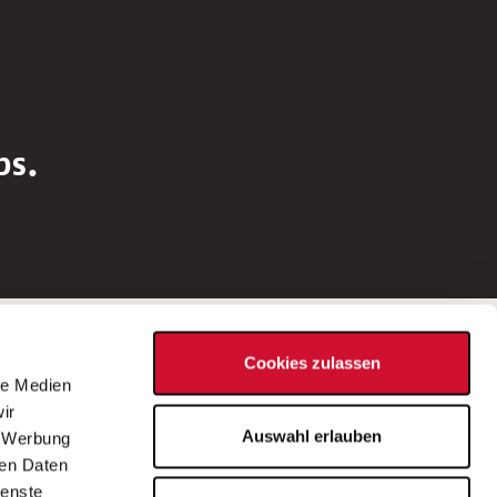
bs.
Social Media
Cookies zulassen
d
le Medien
rn
ir
Bei Fragen zu einer Stellenausschreibung
Auswahl erlauben
, Werbung
wenden Sie sich bitte an die*den in der
ren Daten
Stellenausschreibung genannte*n
ienste