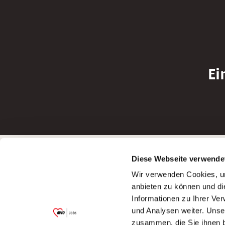
Ei
Betreiber der Webseite
Bewerbun
Diese Webseite verwende
Garitz Bewirtschaftungsbetriebe GmbH
Bewerbung a
Wir verwenden Cookies, um
Kantstraße 45a
Bewerbung a
anbieten zu können und di
97074 Würzburg
Bewerbung a
Informationen zu Ihrer Ve
(Ein Tochterunternehmen des AWO
Bewerbung a
und Analysen weiter. Unse
Bezirksverbandes Unterfranken e.V.)
zusammen, die Sie ihnen b