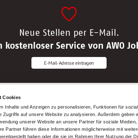
Neue Stellen per E-Mail.
n kostenloser Service von AWO Jo
E-Mail-Adresse eintragen
gstipps
Service
t Cookies
ls Altenpfleger*in
AWO Gliederungen nach Bundeslan
 Inhalte und Anzeigen zu personalisieren, Funktionen für sozia
ls Krankenpfleger*in
Stellenangebote nach Bundeslände
e Zugriffe auf unsere Website zu analysieren. Außerdem geben w
ls Altenpflegehelfer*in
Sitemap
rwendung unserer Website an unsere Partner für soziale Medien
ls Erzieher*in
Impressum
re Partner führen diese Informationen möglicherweise mit weite
Datenschutz
ereitgestellt haben oder die sie im Rahmen Ihrer Nutzung der D