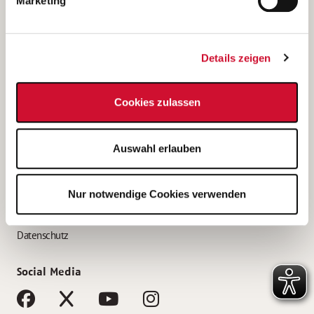
Marketing
Bewerbungstipps
Bewerbung als Altenpfleger*in
Details zeigen
Bewerbung als Krankenpfleger*in
Bewerbung als Altenpflegehelfer*in
Cookies zulassen
Bewerbung als Erzieher*in
Service
Auswahl erlauben
AWO Gliederungen nach Bundesland
Stellenangebote nach Bundesländern
Nur notwendige Cookies verwenden
Sitemap
Impressum
Datenschutz
Social Media