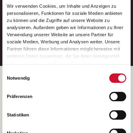
Wir verwenden Cookies, um Inhalte und Anzeigen zu
Neue Stellen per E-Mail.
personalisieren, Funktionen für soziale Medien anbieten
zu können und die Zugriffe auf unsere Website zu
Ein kostenloser Service von AWO
analysieren. Außerdem geben wir Informationen zu Ihrer
Jobs.
Verwendung unserer Website an unsere Partner für
soziale Medien, Werbung und Analysen weiter. Unsere
E-Mail-Adresse eintragen
Partner führen diese Informationen möglicherweise mit
weiteren Daten zusammen, die Sie ihnen bereitgestellt
haben oder die sie im Rahmen Ihrer Nutzung der Dienste
gesammelt haben.
Einwilligungsauswahl
Wenn Sie auf „Cookies zulassen“ klicken, so stimmen
Betreiber der Webseite
Notwendig
Sie der Speicherung sämtlicher Cookies zu. Sie können
Garitz Bewirtschaftungsbetriebe GmbH
Ihre Einwilligung selbstverständlich jederzeit widerrufen,
Kantstraße 45a
Präferenzen
indem Sie die Cookie-Einstellungen aufrufen und diese
97074 Würzburg
abändern. Weitere Informationen finden Sie in
(Ein Tochterunternehmen des AWO Bezirksverbandes Unterfranken
unserer
Datenschutzerklärung
.
Statistiken
e.V.)
Bitte senden Sie an diese Anschrift keine Bewerbungen.