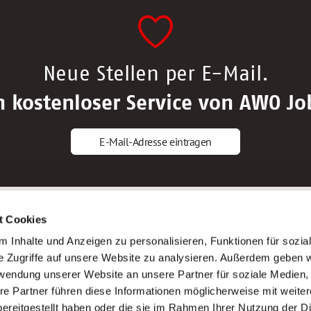
Neue Stellen per E-Mail.
n kostenloser Service von AWO Jo
E-Mail-Adresse eintragen
gstipps
Service
t Cookies
ls Altenpfleger*in
AWO Gliederungen nach Bundeslan
 Inhalte und Anzeigen zu personalisieren, Funktionen für sozia
ls Krankenpfleger*in
Stellenangebote nach Bundeslände
e Zugriffe auf unsere Website zu analysieren. Außerdem geben w
ls Altenpflegehelfer*in
Sitemap
rwendung unserer Website an unsere Partner für soziale Medien
ls Erzieher*in
Impressum
re Partner führen diese Informationen möglicherweise mit weite
Datenschutz
ereitgestellt haben oder die sie im Rahmen Ihrer Nutzung der D