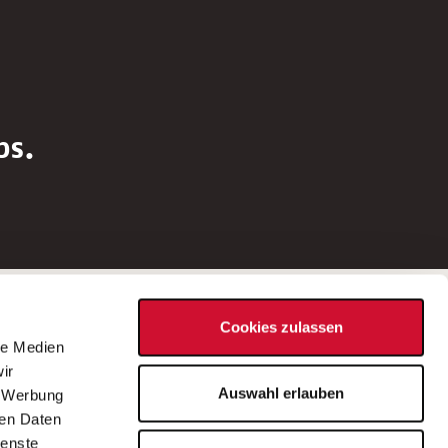
bs.
Social Media
Cookies zulassen
d
le Medien
rn
ir
Bei Fragen zu einer Stellenausschreibung
Auswahl erlauben
, Werbung
wenden Sie sich bitte an die*den in der
ren Daten
Stellenausschreibung genannte*n
ienste