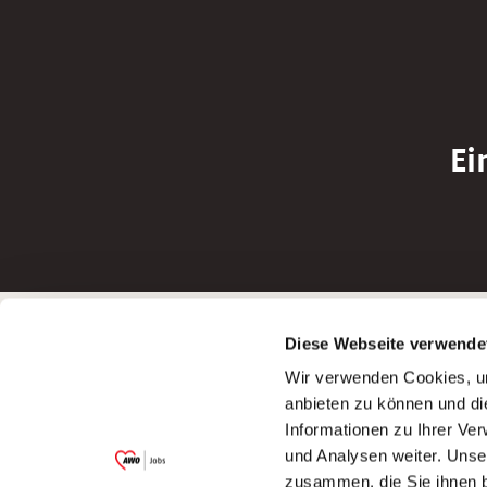
Ei
Betreiber der Webseite
Bewerbun
Diese Webseite verwende
Garitz Bewirtschaftungsbetriebe GmbH
Bewerbung a
Wir verwenden Cookies, um
Kantstraße 45a
Bewerbung a
anbieten zu können und di
97074 Würzburg
Bewerbung a
Informationen zu Ihrer Ve
(Ein Tochterunternehmen des AWO
Bewerbung a
und Analysen weiter. Unse
Bezirksverbandes Unterfranken e.V.)
zusammen, die Sie ihnen b