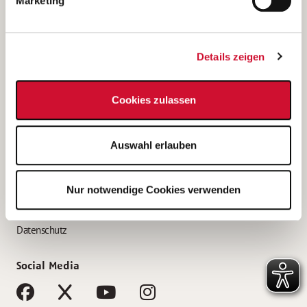
Marketing
Bewerbungstipps
Bewerbung als Altenpfleger*in
Details zeigen
Bewerbung als Krankenpfleger*in
Bewerbung als Altenpflegehelfer*in
Cookies zulassen
Bewerbung als Erzieher*in
Service
Auswahl erlauben
AWO Gliederungen nach Bundesland
Stellenangebote nach Bundesländern
Nur notwendige Cookies verwenden
Sitemap
Impressum
Datenschutz
Social Media