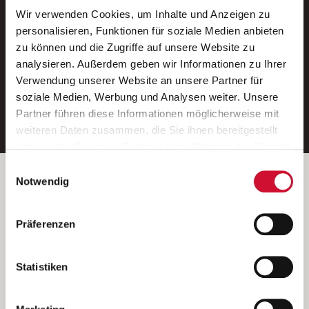
Wir verwenden Cookies, um Inhalte und Anzeigen zu
Neue Stellen per E-Mail.
personalisieren, Funktionen für soziale Medien anbieten
zu können und die Zugriffe auf unsere Website zu
Ein kostenloser Service von AWO
analysieren. Außerdem geben wir Informationen zu Ihrer
Jobs.
Verwendung unserer Website an unsere Partner für
soziale Medien, Werbung und Analysen weiter. Unsere
E-Mail-Adresse eintragen
Partner führen diese Informationen möglicherweise mit
weiteren Daten zusammen, die Sie ihnen bereitgestellt
haben oder die sie im Rahmen Ihrer Nutzung der Dienste
gesammelt haben.
Einwilligungsauswahl
Wenn Sie auf „Cookies zulassen“ klicken, so stimmen
Betreiber der Webseite
Notwendig
Sie der Speicherung sämtlicher Cookies zu. Sie können
Garitz Bewirtschaftungsbetriebe GmbH
Ihre Einwilligung selbstverständlich jederzeit widerrufen,
Kantstraße 45a
Präferenzen
indem Sie die Cookie-Einstellungen aufrufen und diese
97074 Würzburg
abändern. Weitere Informationen finden Sie in
(Ein Tochterunternehmen des AWO Bezirksverbandes Unterfranken
unserer
Datenschutzerklärung
.
Statistiken
e.V.)
Bitte senden Sie an diese Anschrift keine Bewerbungen.