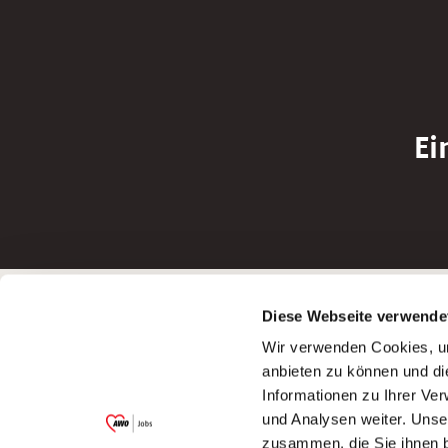
Ei
Betreiber der Webseite
Bewerbun
Diese Webseite verwende
Garitz Bewirtschaftungsbetriebe GmbH
Bewerbung a
Wir verwenden Cookies, um
Kantstraße 45a
Bewerbung a
anbieten zu können und di
97074 Würzburg
Bewerbung a
Informationen zu Ihrer Ve
(Ein Tochterunternehmen des AWO
Bewerbung a
und Analysen weiter. Unse
Bezirksverbandes Unterfranken e.V.)
zusammen, die Sie ihnen b