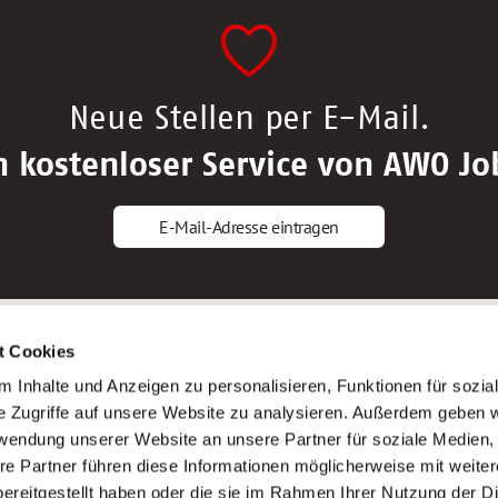
Neue Stellen per E-Mail.
n kostenloser Service von AWO Jo
E-Mail-Adresse eintragen
gstipps
Service
t Cookies
ls Altenpfleger*in
AWO Gliederungen nach Bundeslan
 Inhalte und Anzeigen zu personalisieren, Funktionen für sozia
ls Krankenpfleger*in
Stellenangebote nach Bundeslände
e Zugriffe auf unsere Website zu analysieren. Außerdem geben w
ls Altenpflegehelfer*in
Sitemap
rwendung unserer Website an unsere Partner für soziale Medien
ls Erzieher*in
Impressum
re Partner führen diese Informationen möglicherweise mit weite
Datenschutz
ereitgestellt haben oder die sie im Rahmen Ihrer Nutzung der D