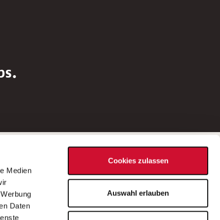
bs.
Social Media
Cookies zulassen
d
le Medien
rn
ir
Bei Fragen zu einer Stellenausschreibung
Auswahl erlauben
, Werbung
wenden Sie sich bitte an die*den in der
ren Daten
Stellenausschreibung genannte*n
ienste