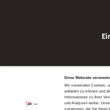
Ei
Betreiber der Webseite
Bewerbun
Diese Webseite verwende
Garitz Bewirtschaftungsbetriebe GmbH
Bewerbung a
Wir verwenden Cookies, um
Kantstraße 45a
Bewerbung a
anbieten zu können und di
97074 Würzburg
Bewerbung a
Informationen zu Ihrer Ve
(Ein Tochterunternehmen des AWO
Bewerbung a
und Analysen weiter. Unse
Bezirksverbandes Unterfranken e.V.)
zusammen, die Sie ihnen b