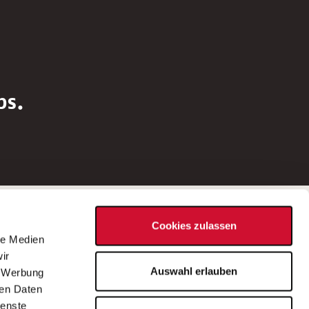
bs.
Social Media
Cookies zulassen
d
le Medien
rn
ir
Bei Fragen zu einer Stellenausschreibung
Auswahl erlauben
, Werbung
wenden Sie sich bitte an die*den in der
ren Daten
Stellenausschreibung genannte*n
ienste