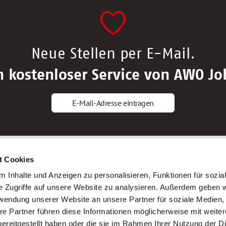
Neue Stellen per E-Mail.
n kostenloser Service von AWO Jo
E-Mail-Adresse eintragen
gstipps
Service
t Cookies
ls Altenpfleger*in
AWO Gliederungen nach Bundeslan
 Inhalte und Anzeigen zu personalisieren, Funktionen für sozia
ls Krankenpfleger*in
Stellenangebote nach Bundeslände
e Zugriffe auf unsere Website zu analysieren. Außerdem geben w
ls Altenpflegehelfer*in
Sitemap
rwendung unserer Website an unsere Partner für soziale Medien
ls Erzieher*in
Impressum
re Partner führen diese Informationen möglicherweise mit weite
Datenschutz
ereitgestellt haben oder die sie im Rahmen Ihrer Nutzung der D