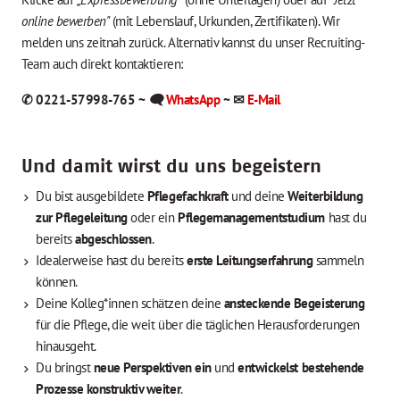
online bewerben"
(mit Lebenslauf, Urkunden, Zertifikaten
). Wir
melden uns zeitnah zurück. Alternativ kannst du unser Recruiting-
Team auch direkt kontaktieren:
✆ 0221-57998-765 ~
🗨
WhatsApp
~
✉
E-Mail
Und damit wirst du uns begeistern
Du bist ausgebildete
Pflegefachkraft
und deine
Weiterbildung
zur Pflegeleitung
oder ein
Pflegemanagementstudium
hast du
bereits
abgeschlossen
.
Idealerweise hast du bereits
erste
Leitungserfahrung
sammeln
können.
Deine Kolleg*innen schätzen deine
ansteckende Begeisterung
für die Pflege, die weit über die täglichen Herausforderungen
hinausgeht.
Du bringst
neue Perspektiven ein
und
entwickelst bestehende
Prozesse konstruktiv weiter
.