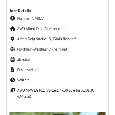
Job-Details
Nummer:
174827
AWO Alfred-Delp-Altenzentrum
Alfred-Delp-Straße 13
,
53840
Troisdorf
Nordrhein-Westfalen / Rheinland
ab sofort
Festanstellung
Vollzeit
AWO NRW EG P11 (Vollzeit: 4.639,26 € bis 5.201,30
€/Monat)