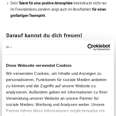
Dein
Talent für eine positive Atmosphäre
beeindruckt nicht nur
im Freundeskreis, sondern sorgt auch im Berufsleben
für einen
großartigen Teamspirit
.
Darauf kannst du dich freuen!
bis zu
33 Tage Urlaub
(30 Urlaubstage, Regenerations- und
Brauchtumstage)
individuelle
Förderung
und Unterstützung bei der
Karriereplanung sowie ein umfangreiches
Diese Webseite verwendet Cookies
Weiterbildungsangebot
u. a. in unserer eigenen
AWO Akademie
Wir verwenden Cookies, um Inhalte und Anzeigen zu
ein persönliches
Lebensarbeitszeitkonto
für eine ausgewogene
personalisieren, Funktionen für soziale Medien anbieten
Work-Life-Balance (z. B. Sabbatical)
zu können und die Zugriffe auf unsere Website zu
Vergütung gemäß TV AWO NRW inklusive der
Sonderleistungen
analysieren. Außerdem geben wir Informationen zu Ihrer
wie z. B. Jahressonderzahlungen
Verwendung unserer Website an unsere Partner für
digitale Pflegedokumentation
und Dienstplangestaltung
soziale Medien, Werbung und Analysen weiter. Unsere
betriebliche
Altersversorgung
(VBLU) und vermögenswirksame
Partner führen diese Informationen möglicherweise mit
Leistungen