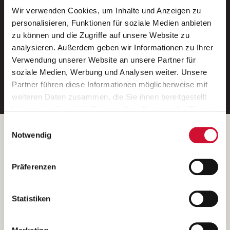
Wir verwenden Cookies, um Inhalte und Anzeigen zu
Neue Stellen per E-Mail.
personalisieren, Funktionen für soziale Medien anbieten
zu können und die Zugriffe auf unsere Website zu
Ein kostenloser Service von AWO
analysieren. Außerdem geben wir Informationen zu Ihrer
Jobs.
Verwendung unserer Website an unsere Partner für
soziale Medien, Werbung und Analysen weiter. Unsere
E-Mail-Adresse eintragen
Partner führen diese Informationen möglicherweise mit
weiteren Daten zusammen, die Sie ihnen bereitgestellt
haben oder die sie im Rahmen Ihrer Nutzung der Dienste
gesammelt haben.
Einwilligungsauswahl
Wenn Sie auf „Cookies zulassen“ klicken, so stimmen
Betreiber der Webseite
Notwendig
Sie der Speicherung sämtlicher Cookies zu. Sie können
Garitz Bewirtschaftungsbetriebe GmbH
Ihre Einwilligung selbstverständlich jederzeit widerrufen,
Kantstraße 45a
Präferenzen
indem Sie die Cookie-Einstellungen aufrufen und diese
97074 Würzburg
abändern. Weitere Informationen finden Sie in
(Ein Tochterunternehmen des AWO Bezirksverbandes Unterfranken
unserer
Datenschutzerklärung
.
Statistiken
e.V.)
Bitte senden Sie an diese Anschrift keine Bewerbungen.