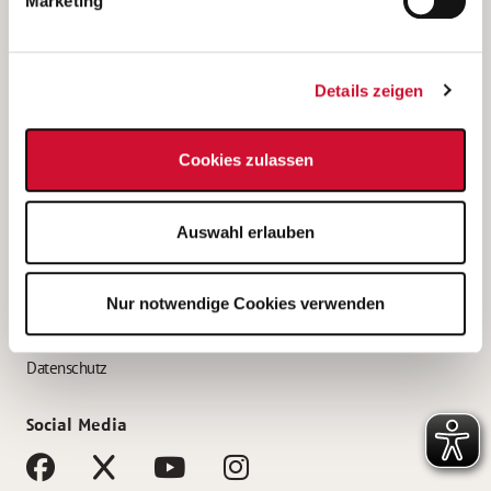
Marketing
Bewerbungstipps
Bewerbung als Altenpfleger*in
Details zeigen
Bewerbung als Krankenpfleger*in
Bewerbung als Altenpflegehelfer*in
Cookies zulassen
Bewerbung als Erzieher*in
Service
Auswahl erlauben
AWO Gliederungen nach Bundesland
Stellenangebote nach Bundesländern
Nur notwendige Cookies verwenden
Sitemap
Impressum
Datenschutz
Social Media