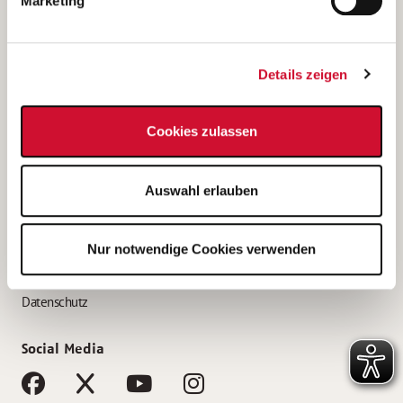
Marketing
Bewerbungstipps
Bewerbung als Altenpfleger*in
Details zeigen
Bewerbung als Krankenpfleger*in
Bewerbung als Altenpflegehelfer*in
Cookies zulassen
Bewerbung als Erzieher*in
Service
Auswahl erlauben
AWO Gliederungen nach Bundesland
Stellenangebote nach Bundesländern
Nur notwendige Cookies verwenden
Sitemap
Impressum
Datenschutz
Social Media