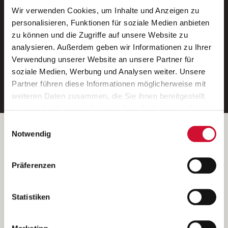
Wir verwenden Cookies, um Inhalte und Anzeigen zu
Neue Stellen per E-Mail.
personalisieren, Funktionen für soziale Medien anbieten
zu können und die Zugriffe auf unsere Website zu
Ein kostenloser Service von AWO
analysieren. Außerdem geben wir Informationen zu Ihrer
Jobs.
Verwendung unserer Website an unsere Partner für
soziale Medien, Werbung und Analysen weiter. Unsere
E-Mail-Adresse eintragen
Partner führen diese Informationen möglicherweise mit
weiteren Daten zusammen, die Sie ihnen bereitgestellt
haben oder die sie im Rahmen Ihrer Nutzung der Dienste
gesammelt haben.
Einwilligungsauswahl
Wenn Sie auf „Cookies zulassen“ klicken, so stimmen
Betreiber der Webseite
Notwendig
Sie der Speicherung sämtlicher Cookies zu. Sie können
Garitz Bewirtschaftungsbetriebe GmbH
Ihre Einwilligung selbstverständlich jederzeit widerrufen,
Kantstraße 45a
Präferenzen
indem Sie die Cookie-Einstellungen aufrufen und diese
97074 Würzburg
abändern. Weitere Informationen finden Sie in
(Ein Tochterunternehmen des AWO Bezirksverbandes Unterfranken
unserer
Datenschutzerklärung
.
Statistiken
e.V.)
Bitte senden Sie an diese Anschrift keine Bewerbungen.