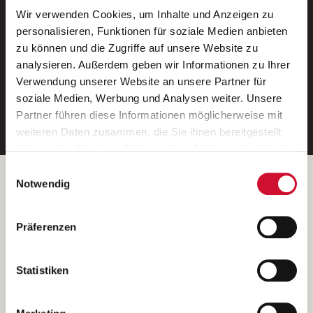
Wir verwenden Cookies, um Inhalte und Anzeigen zu
Neue Stellen per E-Mail.
personalisieren, Funktionen für soziale Medien anbieten
zu können und die Zugriffe auf unsere Website zu
Ein kostenloser Service von AWO
analysieren. Außerdem geben wir Informationen zu Ihrer
Jobs.
Verwendung unserer Website an unsere Partner für
soziale Medien, Werbung und Analysen weiter. Unsere
E-Mail-Adresse eintragen
Partner führen diese Informationen möglicherweise mit
weiteren Daten zusammen, die Sie ihnen bereitgestellt
haben oder die sie im Rahmen Ihrer Nutzung der Dienste
gesammelt haben.
Einwilligungsauswahl
Wenn Sie auf „Cookies zulassen“ klicken, so stimmen
Betreiber der Webseite
Notwendig
Sie der Speicherung sämtlicher Cookies zu. Sie können
Garitz Bewirtschaftungsbetriebe GmbH
Ihre Einwilligung selbstverständlich jederzeit widerrufen,
Kantstraße 45a
Präferenzen
indem Sie die Cookie-Einstellungen aufrufen und diese
97074 Würzburg
abändern. Weitere Informationen finden Sie in
(Ein Tochterunternehmen des AWO Bezirksverbandes Unterfranken
unserer
Datenschutzerklärung
.
Statistiken
e.V.)
Bitte senden Sie an diese Anschrift keine Bewerbungen.