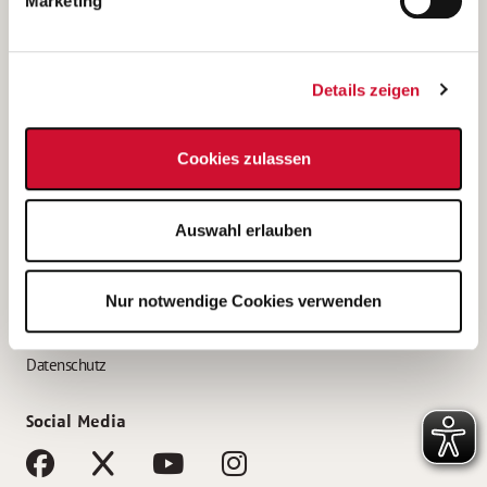
Marketing
Bewerbungstipps
Bewerbung als Altenpfleger*in
Details zeigen
Bewerbung als Krankenpfleger*in
Bewerbung als Altenpflegehelfer*in
Cookies zulassen
Bewerbung als Erzieher*in
Service
Auswahl erlauben
AWO Gliederungen nach Bundesland
Stellenangebote nach Bundesländern
Nur notwendige Cookies verwenden
Sitemap
Impressum
Datenschutz
Social Media