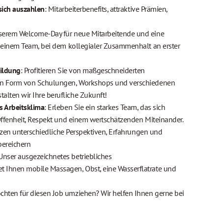
 sich auszahlen
: Mitarbeiterbenefits, attraktive Prämien,
serem Welcome-Day für neue Mitarbeitende und eine
n einem Team, bei dem kollegialer Zusammenhalt an erster
bildung
: Profitieren Sie von maßgeschneiderten
in Form von Schulungen, Workshops und verschiedenen
lten wir Ihre berufliche Zukunft!
s Arbeitsklima
: Erleben Sie ein starkes Team, das sich
Offenheit, Respekt und einem wertschätzenden Miteinander.
hätzen unterschiedliche Perspektiven, Erfahrungen und
bereichern
 Unser ausgezeichnetes betriebliches
 Ihnen mobile Massagen, Obst, eine Wasserflatrate und
öchten für diesen Job umziehen? Wir helfen Ihnen gerne bei