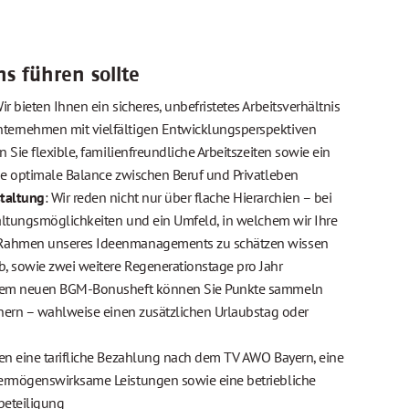
s führen sollte
Wir bieten Ihnen ein sicheres, unbefristetes Arbeitsverhältnis
ternehmen mit vielfältigen Entwicklungsperspektiven
n Sie flexible, familienfreundliche Arbeitszeiten sowie ein
ie optimale Balance zwischen Beruf und Privatleben
staltung
: Wir reden nicht nur über flache Hierarchien – bei
taltungsmöglichkeiten und ein Umfeld, in welchem wir Ihre
 Rahmen unseres Ideenmanagements zu schätzen wissen
b, sowie zwei weitere Regenerationstage pro Jahr
erem neuen BGM-Bonusheft können Sie Punkte sammeln
chern – wahlweise einen zusätzlichen Urlaubstag oder
eten eine tarifliche Bezahlung nach dem TV AWO Bayern, eine
vermögenswirksame Leistungen sowie eine betriebliche
beteiligung