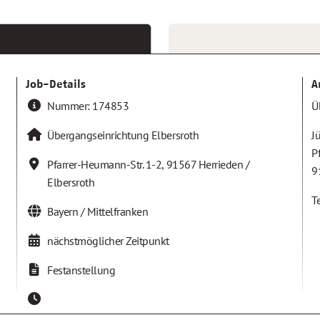
Job-Details
A
Nummer:
174853
Ü
Übergangseinrichtung Elbersroth
J
P
Pfarrer-Heumann-Str. 1-2
,
91567
Herrieden /
9
Elbersroth
T
Bayern / Mittelfranken
nächstmöglicher Zeitpunkt
Festanstellung