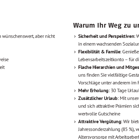
Warum Ihr Weg zu un
h wünschenswert, aber nicht
Sicherheit und Perspektiven
: 
in einem wachsenden Sozialun
Flexibilität & Familie
: Genieße
weise
Lebensarbeitszeitkonto – für d
eit
Flache Hierarchien und Mitge
uns finden Sie vielfältige Ges
Vorschläge unter anderem im
Mehr Erholung
: 30 Tage Urlau
Zusätzlicher Urlaub
: Mit uns
und sich attraktive Prämien si
wertvolle Gutscheine
Attraktive Vergütung
: Wir bi
Jahressonderzahlung (85 %), 
Altersvorsorge mit Arbeitgeber