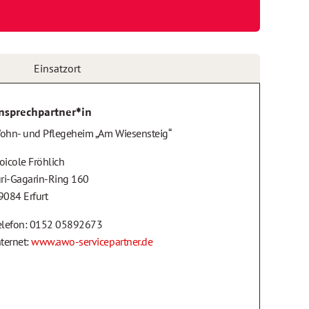
Einsatzort
nsprechpartner*in
ohn- und Pflegeheim „Am Wiesensteig“
oicole Fröhlich
uri-Gagarin-Ring 160
9084 Erfurt
elefon: 0152 05892673
nternet:
www.awo-servicepartner.de