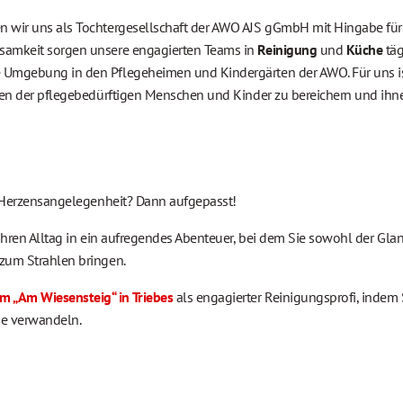
n wir uns als Tochtergesellschaft der AWO AJS gGmbH mit Hingabe für
tsamkeit sorgen unsere engagierten Teams in
Reinigung
und
Küche
täg
e Umgebung in den Pflegeheimen und Kindergärten der AWO. Für uns i
eben der pflegebedürftigen Menschen und Kinder zu bereichern und ihn
ne Herzensangelegenheit? Dann aufgepasst!
 Ihren Alltag in ein aufregendes Abenteuer, bei dem Sie sowohl der Gla
 zum Strahlen bringen.
 „Am Wiesensteig“ in Triebes
als engagierter Reinigungsprofi, indem 
me verwandeln.