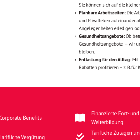
Sie können sich auf die klein
Planbare Arbeitszeiten:
Die Ar
und Privatleben aufeinander 
Angelegenheiten erledigen ode
Gesundheitsangebote:
Ob bet
Gesundheitsangebote – wir unte
bleiben.
Entlastung für den Alltag:
Mit
Rabatten profitieren – z. B. für
Finanzierte Fort- und
Corporate Benefits
Weiterbildung
Tarifliche Zulagen u
Tarifliche Vergütung