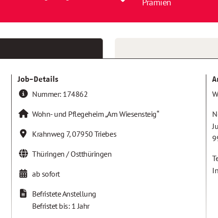
Prämien
Job-Details
A
Nummer:
174862
W
Wohn- und Pflegeheim „Am Wiesensteig“
N
J
Krahnweg 7
,
07950
Triebes
9
Thüringen / Ostthüringen
T
I
ab sofort
Befristete Anstellung
Befristet bis: 1 Jahr