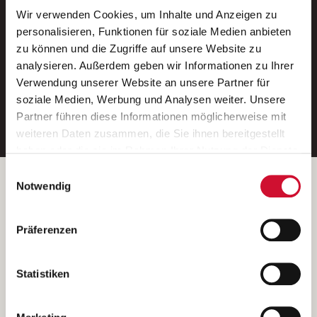
Wir verwenden Cookies, um Inhalte und Anzeigen zu
Neue Stellen per E-Mail.
personalisieren, Funktionen für soziale Medien anbieten
zu können und die Zugriffe auf unsere Website zu
Ein kostenloser Service von AWO
analysieren. Außerdem geben wir Informationen zu Ihrer
Jobs.
Verwendung unserer Website an unsere Partner für
soziale Medien, Werbung und Analysen weiter. Unsere
E-Mail-Adresse eintragen
Partner führen diese Informationen möglicherweise mit
weiteren Daten zusammen, die Sie ihnen bereitgestellt
haben oder die sie im Rahmen Ihrer Nutzung der Dienste
gesammelt haben.
Einwilligungsauswahl
Wenn Sie auf „Cookies zulassen“ klicken, so stimmen
Betreiber der Webseite
Notwendig
Sie der Speicherung sämtlicher Cookies zu. Sie können
Garitz Bewirtschaftungsbetriebe GmbH
Ihre Einwilligung selbstverständlich jederzeit widerrufen,
Kantstraße 45a
Präferenzen
indem Sie die Cookie-Einstellungen aufrufen und diese
97074 Würzburg
abändern. Weitere Informationen finden Sie in
(Ein Tochterunternehmen des AWO Bezirksverbandes Unterfranken
unserer
Datenschutzerklärung
.
Statistiken
e.V.)
Bitte senden Sie an diese Anschrift keine Bewerbungen.