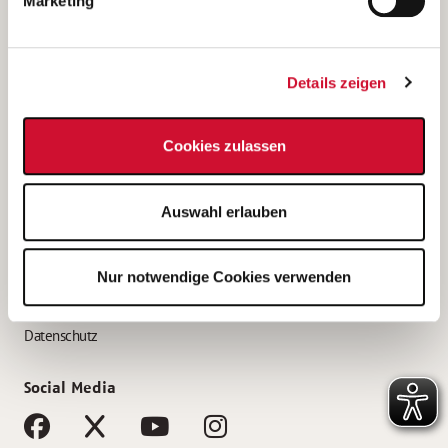
Marketing
Bewerbungstipps
Bewerbung als Altenpfleger*in
Details zeigen
Bewerbung als Krankenpfleger*in
Bewerbung als Altenpflegehelfer*in
Cookies zulassen
Bewerbung als Erzieher*in
Service
Auswahl erlauben
AWO Gliederungen nach Bundesland
Stellenangebote nach Bundesländern
Nur notwendige Cookies verwenden
Sitemap
Impressum
Datenschutz
Social Media