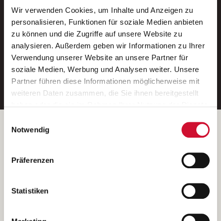
Wir verwenden Cookies, um Inhalte und Anzeigen zu
Neue Stellen per E-Mail.
personalisieren, Funktionen für soziale Medien anbieten
zu können und die Zugriffe auf unsere Website zu
Ein kostenloser Service von AWO
analysieren. Außerdem geben wir Informationen zu Ihrer
Jobs.
Verwendung unserer Website an unsere Partner für
soziale Medien, Werbung und Analysen weiter. Unsere
E-Mail-Adresse eintragen
Partner führen diese Informationen möglicherweise mit
weiteren Daten zusammen, die Sie ihnen bereitgestellt
haben oder die sie im Rahmen Ihrer Nutzung der Dienste
gesammelt haben.
Einwilligungsauswahl
Wenn Sie auf „Cookies zulassen“ klicken, so stimmen
Betreiber der Webseite
Notwendig
Sie der Speicherung sämtlicher Cookies zu. Sie können
Garitz Bewirtschaftungsbetriebe GmbH
Ihre Einwilligung selbstverständlich jederzeit widerrufen,
Kantstraße 45a
Präferenzen
indem Sie die Cookie-Einstellungen aufrufen und diese
97074 Würzburg
abändern. Weitere Informationen finden Sie in
(Ein Tochterunternehmen des AWO Bezirksverbandes Unterfranken
unserer
Datenschutzerklärung
.
Statistiken
e.V.)
Bitte senden Sie an diese Anschrift keine Bewerbungen.