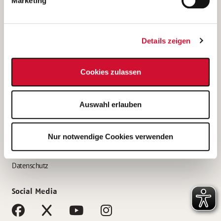
Marketing
Bewerbungstipps
Bewerbung als Altenpfleger*in
Details zeigen
Bewerbung als Krankenpfleger*in
Bewerbung als Altenpflegehelfer*in
Cookies zulassen
Bewerbung als Erzieher*in
Service
Auswahl erlauben
AWO Gliederungen nach Bundesland
Stellenangebote nach Bundesländern
Nur notwendige Cookies verwenden
Sitemap
Impressum
Datenschutz
Social Media