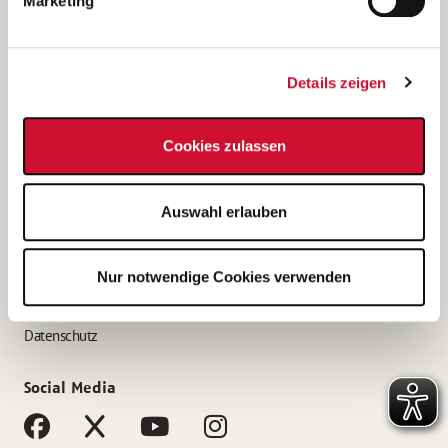
Marketing
Bewerbungstipps
Bewerbung als Altenpfleger*in
Details zeigen
Bewerbung als Krankenpfleger*in
Bewerbung als Altenpflegehelfer*in
Cookies zulassen
Bewerbung als Erzieher*in
Service
Auswahl erlauben
AWO Gliederungen nach Bundesland
Stellenangebote nach Bundesländern
Nur notwendige Cookies verwenden
Sitemap
Impressum
Datenschutz
Social Media