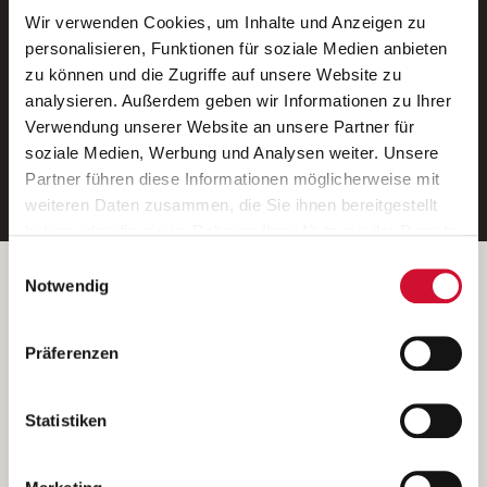
Wir verwenden Cookies, um Inhalte und Anzeigen zu
Neue Stellen per E-Mail.
personalisieren, Funktionen für soziale Medien anbieten
zu können und die Zugriffe auf unsere Website zu
Ein kostenloser Service von AWO
analysieren. Außerdem geben wir Informationen zu Ihrer
Jobs.
Verwendung unserer Website an unsere Partner für
soziale Medien, Werbung und Analysen weiter. Unsere
E-Mail-Adresse eintragen
Partner führen diese Informationen möglicherweise mit
weiteren Daten zusammen, die Sie ihnen bereitgestellt
haben oder die sie im Rahmen Ihrer Nutzung der Dienste
gesammelt haben.
Einwilligungsauswahl
Wenn Sie auf „Cookies zulassen“ klicken, so stimmen
Betreiber der Webseite
Notwendig
Sie der Speicherung sämtlicher Cookies zu. Sie können
Garitz Bewirtschaftungsbetriebe GmbH
Ihre Einwilligung selbstverständlich jederzeit widerrufen,
Kantstraße 45a
Präferenzen
indem Sie die Cookie-Einstellungen aufrufen und diese
97074 Würzburg
abändern. Weitere Informationen finden Sie in
(Ein Tochterunternehmen des AWO Bezirksverbandes Unterfranken
unserer
Datenschutzerklärung
.
Statistiken
e.V.)
Bitte senden Sie an diese Anschrift keine Bewerbungen.