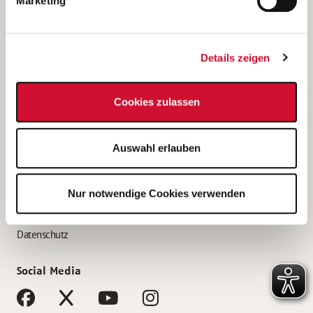
Marketing
Bewerbungstipps
Bewerbung als Altenpfleger*in
Details zeigen
Bewerbung als Krankenpfleger*in
Bewerbung als Altenpflegehelfer*in
Cookies zulassen
Bewerbung als Erzieher*in
Service
Auswahl erlauben
AWO Gliederungen nach Bundesland
Stellenangebote nach Bundesländern
Nur notwendige Cookies verwenden
Sitemap
Impressum
Datenschutz
Social Media