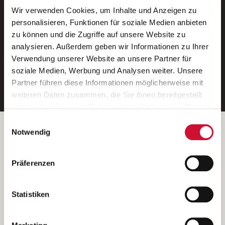
Wir verwenden Cookies, um Inhalte und Anzeigen zu
Neue Stellen per E-Mail.
personalisieren, Funktionen für soziale Medien anbieten
zu können und die Zugriffe auf unsere Website zu
Ein kostenloser Service von AWO
analysieren. Außerdem geben wir Informationen zu Ihrer
Jobs.
Verwendung unserer Website an unsere Partner für
soziale Medien, Werbung und Analysen weiter. Unsere
E-Mail-Adresse eintragen
Partner führen diese Informationen möglicherweise mit
weiteren Daten zusammen, die Sie ihnen bereitgestellt
haben oder die sie im Rahmen Ihrer Nutzung der Dienste
gesammelt haben.
Einwilligungsauswahl
Wenn Sie auf „Cookies zulassen“ klicken, so stimmen
Betreiber der Webseite
Notwendig
Sie der Speicherung sämtlicher Cookies zu. Sie können
Garitz Bewirtschaftungsbetriebe GmbH
Ihre Einwilligung selbstverständlich jederzeit widerrufen,
Kantstraße 45a
Präferenzen
indem Sie die Cookie-Einstellungen aufrufen und diese
97074 Würzburg
abändern. Weitere Informationen finden Sie in
(Ein Tochterunternehmen des AWO Bezirksverbandes Unterfranken
unserer
Datenschutzerklärung
.
Statistiken
e.V.)
Bitte senden Sie an diese Anschrift keine Bewerbungen.