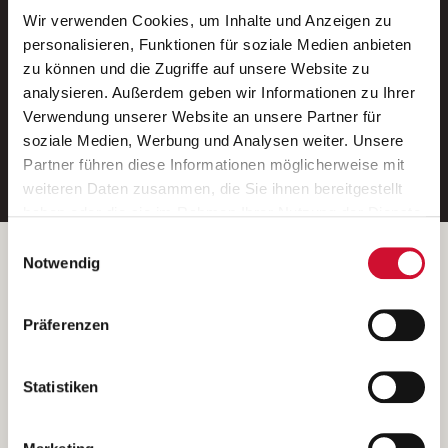
Wir verwenden Cookies, um Inhalte und Anzeigen zu
Neue Stellen per E-Mail.
personalisieren, Funktionen für soziale Medien anbieten
zu können und die Zugriffe auf unsere Website zu
Ein kostenloser Service von AWO
analysieren. Außerdem geben wir Informationen zu Ihrer
Jobs.
Verwendung unserer Website an unsere Partner für
soziale Medien, Werbung und Analysen weiter. Unsere
E-Mail-Adresse eintragen
Partner führen diese Informationen möglicherweise mit
weiteren Daten zusammen, die Sie ihnen bereitgestellt
haben oder die sie im Rahmen Ihrer Nutzung der Dienste
gesammelt haben.
Einwilligungsauswahl
Wenn Sie auf „Cookies zulassen“ klicken, so stimmen
Betreiber der Webseite
Notwendig
Sie der Speicherung sämtlicher Cookies zu. Sie können
Garitz Bewirtschaftungsbetriebe GmbH
Ihre Einwilligung selbstverständlich jederzeit widerrufen,
Kantstraße 45a
Präferenzen
indem Sie die Cookie-Einstellungen aufrufen und diese
97074 Würzburg
abändern. Weitere Informationen finden Sie in
(Ein Tochterunternehmen des AWO Bezirksverbandes Unterfranken
unserer
Datenschutzerklärung
.
Statistiken
e.V.)
Bitte senden Sie an diese Anschrift keine Bewerbungen.