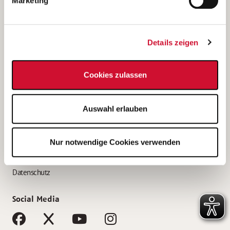
Marketing
Bewerbungstipps
Bewerbung als Altenpfleger*in
Details zeigen
Bewerbung als Krankenpfleger*in
Bewerbung als Altenpflegehelfer*in
Cookies zulassen
Bewerbung als Erzieher*in
Service
Auswahl erlauben
AWO Gliederungen nach Bundesland
Stellenangebote nach Bundesländern
Nur notwendige Cookies verwenden
Sitemap
Impressum
Datenschutz
Social Media