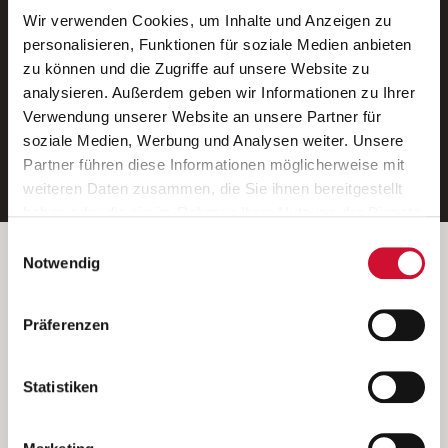
Wir verwenden Cookies, um Inhalte und Anzeigen zu
Neue Stellen per E-Mail.
personalisieren, Funktionen für soziale Medien anbieten
zu können und die Zugriffe auf unsere Website zu
Ein kostenloser Service von AWO
analysieren. Außerdem geben wir Informationen zu Ihrer
Jobs.
Verwendung unserer Website an unsere Partner für
soziale Medien, Werbung und Analysen weiter. Unsere
E-Mail-Adresse eintragen
Partner führen diese Informationen möglicherweise mit
weiteren Daten zusammen, die Sie ihnen bereitgestellt
haben oder die sie im Rahmen Ihrer Nutzung der Dienste
gesammelt haben.
Einwilligungsauswahl
Wenn Sie auf „Cookies zulassen“ klicken, so stimmen
Betreiber der Webseite
Notwendig
Sie der Speicherung sämtlicher Cookies zu. Sie können
Garitz Bewirtschaftungsbetriebe GmbH
Ihre Einwilligung selbstverständlich jederzeit widerrufen,
Kantstraße 45a
Präferenzen
indem Sie die Cookie-Einstellungen aufrufen und diese
97074 Würzburg
abändern. Weitere Informationen finden Sie in
(Ein Tochterunternehmen des AWO Bezirksverbandes Unterfranken
unserer
Datenschutzerklärung
.
Statistiken
e.V.)
Bitte senden Sie an diese Anschrift keine Bewerbungen.