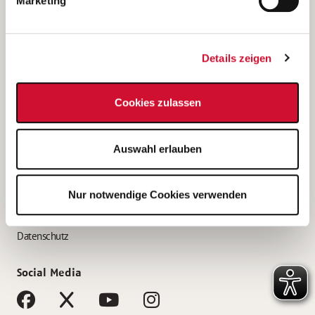
Marketing
Bewerbungstipps
Bewerbung als Altenpfleger*in
Details zeigen
Bewerbung als Krankenpfleger*in
Bewerbung als Altenpflegehelfer*in
Cookies zulassen
Bewerbung als Erzieher*in
Service
Auswahl erlauben
AWO Gliederungen nach Bundesland
Stellenangebote nach Bundesländern
Nur notwendige Cookies verwenden
Sitemap
Impressum
Datenschutz
Social Media