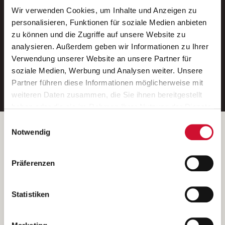
Wir verwenden Cookies, um Inhalte und Anzeigen zu
Neue Stellen per E-Mail.
personalisieren, Funktionen für soziale Medien anbieten
zu können und die Zugriffe auf unsere Website zu
Ein kostenloser Service von AWO
analysieren. Außerdem geben wir Informationen zu Ihrer
Jobs.
Verwendung unserer Website an unsere Partner für
soziale Medien, Werbung und Analysen weiter. Unsere
E-Mail-Adresse eintragen
Partner führen diese Informationen möglicherweise mit
weiteren Daten zusammen, die Sie ihnen bereitgestellt
haben oder die sie im Rahmen Ihrer Nutzung der Dienste
gesammelt haben.
Einwilligungsauswahl
Wenn Sie auf „Cookies zulassen“ klicken, so stimmen
Betreiber der Webseite
Notwendig
Sie der Speicherung sämtlicher Cookies zu. Sie können
Garitz Bewirtschaftungsbetriebe GmbH
Ihre Einwilligung selbstverständlich jederzeit widerrufen,
Kantstraße 45a
Präferenzen
indem Sie die Cookie-Einstellungen aufrufen und diese
97074 Würzburg
abändern. Weitere Informationen finden Sie in
(Ein Tochterunternehmen des AWO Bezirksverbandes Unterfranken
unserer
Datenschutzerklärung
.
Statistiken
e.V.)
Bitte senden Sie an diese Anschrift keine Bewerbungen.