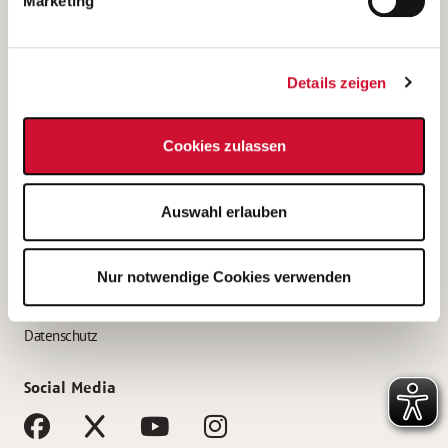
Marketing
Bewerbungstipps
Bewerbung als Altenpfleger*in
Details zeigen
Bewerbung als Krankenpfleger*in
Bewerbung als Altenpflegehelfer*in
Cookies zulassen
Bewerbung als Erzieher*in
Service
Auswahl erlauben
AWO Gliederungen nach Bundesland
Stellenangebote nach Bundesländern
Nur notwendige Cookies verwenden
Sitemap
Impressum
Datenschutz
Social Media