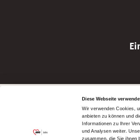
Ei
Betreiber der Webseite
Bewerbun
Diese Webseite verwende
Garitz Bewirtschaftungsbetriebe GmbH
Bewerbung a
Wir verwenden Cookies, um
Kantstraße 45a
Bewerbung a
anbieten zu können und di
97074 Würzburg
Bewerbung a
Informationen zu Ihrer Ve
(Ein Tochterunternehmen des AWO
Bewerbung a
und Analysen weiter. Unse
Bezirksverbandes Unterfranken e.V.)
zusammen, die Sie ihnen b