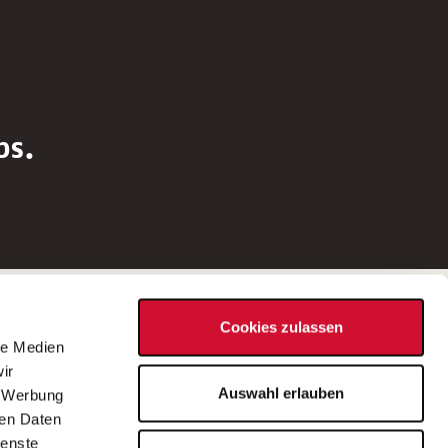
bs.
Social Media
Cookies zulassen
d
le Medien
rn
ir
Bei Fragen zu einer Stellenausschreibung
Auswahl erlauben
, Werbung
wenden Sie sich bitte an die*den in der
ren Daten
Stellenausschreibung genannte*n
ienste