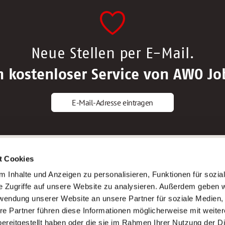
Neue Stellen per E-Mail.
n kostenloser Service von AWO Jo
E-Mail-Adresse eintragen
gstipps
Service
t Cookies
ls Altenpfleger*in
AWO Gliederungen nach Bundeslan
 Inhalte und Anzeigen zu personalisieren, Funktionen für sozia
ls Krankenpfleger*in
Stellenangebote nach Bundeslände
e Zugriffe auf unsere Website zu analysieren. Außerdem geben w
ls Altenpflegehelfer*in
Sitemap
rwendung unserer Website an unsere Partner für soziale Medien
ls Erzieher*in
Impressum
re Partner führen diese Informationen möglicherweise mit weite
Datenschutz
ereitgestellt haben oder die sie im Rahmen Ihrer Nutzung der D