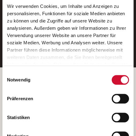
Wir verwenden Cookies, um Inhalte und Anzeigen zu
Neue Stellen per E-Mail.
personalisieren, Funktionen für soziale Medien anbieten
zu können und die Zugriffe auf unsere Website zu
Ein kostenloser Service von AWO
analysieren. Außerdem geben wir Informationen zu Ihrer
Jobs.
Verwendung unserer Website an unsere Partner für
soziale Medien, Werbung und Analysen weiter. Unsere
E-Mail-Adresse eintragen
Partner führen diese Informationen möglicherweise mit
weiteren Daten zusammen, die Sie ihnen bereitgestellt
haben oder die sie im Rahmen Ihrer Nutzung der Dienste
gesammelt haben.
Einwilligungsauswahl
Wenn Sie auf „Cookies zulassen“ klicken, so stimmen
Betreiber der Webseite
Notwendig
Sie der Speicherung sämtlicher Cookies zu. Sie können
Garitz Bewirtschaftungsbetriebe GmbH
Ihre Einwilligung selbstverständlich jederzeit widerrufen,
Kantstraße 45a
Präferenzen
indem Sie die Cookie-Einstellungen aufrufen und diese
97074 Würzburg
abändern. Weitere Informationen finden Sie in
(Ein Tochterunternehmen des AWO Bezirksverbandes Unterfranken
unserer
Datenschutzerklärung
.
Statistiken
e.V.)
Bitte senden Sie an diese Anschrift keine Bewerbungen.