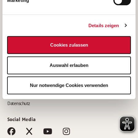
Marketing
Bewerbungstipps
Bewerbung als Altenpfleger*in
Details zeigen
Bewerbung als Krankenpfleger*in
Bewerbung als Altenpflegehelfer*in
Cookies zulassen
Bewerbung als Erzieher*in
Service
Auswahl erlauben
AWO Gliederungen nach Bundesland
Stellenangebote nach Bundesländern
Nur notwendige Cookies verwenden
Sitemap
Impressum
Datenschutz
Social Media