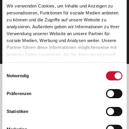
Wir verwenden Cookies, um Inhalte und Anzeigen zu
Neue Stellen per E-Mail.
personalisieren, Funktionen für soziale Medien anbieten
zu können und die Zugriffe auf unsere Website zu
Ein kostenloser Service von AWO
analysieren. Außerdem geben wir Informationen zu Ihrer
Jobs.
Verwendung unserer Website an unsere Partner für
soziale Medien, Werbung und Analysen weiter. Unsere
E-Mail-Adresse eintragen
Partner führen diese Informationen möglicherweise mit
weiteren Daten zusammen, die Sie ihnen bereitgestellt
haben oder die sie im Rahmen Ihrer Nutzung der Dienste
gesammelt haben.
Einwilligungsauswahl
Wenn Sie auf „Cookies zulassen“ klicken, so stimmen
Betreiber der Webseite
Notwendig
Sie der Speicherung sämtlicher Cookies zu. Sie können
Garitz Bewirtschaftungsbetriebe GmbH
Ihre Einwilligung selbstverständlich jederzeit widerrufen,
Kantstraße 45a
Präferenzen
indem Sie die Cookie-Einstellungen aufrufen und diese
97074 Würzburg
abändern. Weitere Informationen finden Sie in
(Ein Tochterunternehmen des AWO Bezirksverbandes Unterfranken
unserer
Datenschutzerklärung
.
Statistiken
e.V.)
Bitte senden Sie an diese Anschrift keine Bewerbungen.