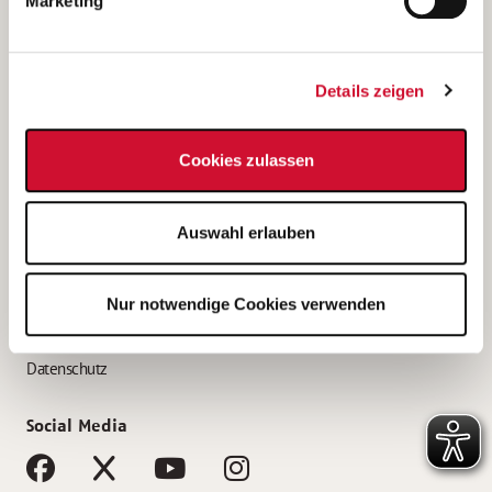
Marketing
Bewerbungstipps
Bewerbung als Altenpfleger*in
Details zeigen
Bewerbung als Krankenpfleger*in
Bewerbung als Altenpflegehelfer*in
Cookies zulassen
Bewerbung als Erzieher*in
Service
Auswahl erlauben
AWO Gliederungen nach Bundesland
Stellenangebote nach Bundesländern
Nur notwendige Cookies verwenden
Sitemap
Impressum
Datenschutz
Social Media