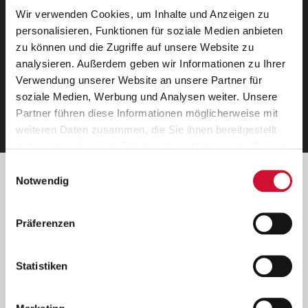
Wir verwenden Cookies, um Inhalte und Anzeigen zu
Neue Stellen per E-Mail.
personalisieren, Funktionen für soziale Medien anbieten
zu können und die Zugriffe auf unsere Website zu
Ein kostenloser Service von AWO
analysieren. Außerdem geben wir Informationen zu Ihrer
Jobs.
Verwendung unserer Website an unsere Partner für
soziale Medien, Werbung und Analysen weiter. Unsere
E-Mail-Adresse eintragen
Partner führen diese Informationen möglicherweise mit
weiteren Daten zusammen, die Sie ihnen bereitgestellt
haben oder die sie im Rahmen Ihrer Nutzung der Dienste
gesammelt haben.
Einwilligungsauswahl
Wenn Sie auf „Cookies zulassen“ klicken, so stimmen
Betreiber der Webseite
Notwendig
Sie der Speicherung sämtlicher Cookies zu. Sie können
Garitz Bewirtschaftungsbetriebe GmbH
Ihre Einwilligung selbstverständlich jederzeit widerrufen,
Kantstraße 45a
Präferenzen
indem Sie die Cookie-Einstellungen aufrufen und diese
97074 Würzburg
abändern. Weitere Informationen finden Sie in
(Ein Tochterunternehmen des AWO Bezirksverbandes Unterfranken
unserer
Datenschutzerklärung
.
Statistiken
e.V.)
Bitte senden Sie an diese Anschrift keine Bewerbungen.