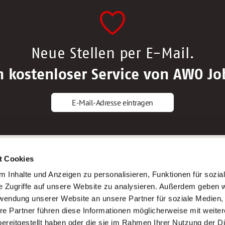
Neue Stellen per E-Mail.
n kostenloser Service von AWO Jo
E-Mail-Adresse eintragen
gstipps
Service
t Cookies
ls Altenpfleger*in
AWO Gliederungen nach Bundeslan
 Inhalte und Anzeigen zu personalisieren, Funktionen für sozia
ls Krankenpfleger*in
Stellenangebote nach Bundeslände
e Zugriffe auf unsere Website zu analysieren. Außerdem geben w
ls Altenpflegehelfer*in
Sitemap
rwendung unserer Website an unsere Partner für soziale Medien
ls Erzieher*in
Impressum
re Partner führen diese Informationen möglicherweise mit weite
Datenschutz
ereitgestellt haben oder die sie im Rahmen Ihrer Nutzung der D