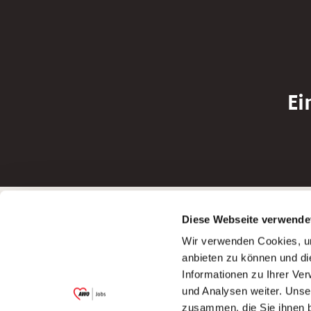
Ei
Betreiber der Webseite
Bewerbun
Diese Webseite verwende
Garitz Bewirtschaftungsbetriebe GmbH
Bewerbung a
Wir verwenden Cookies, um
Kantstraße 45a
Bewerbung a
anbieten zu können und di
97074 Würzburg
Bewerbung a
Informationen zu Ihrer Ve
(Ein Tochterunternehmen des AWO
Bewerbung a
und Analysen weiter. Unse
Bezirksverbandes Unterfranken e.V.)
zusammen, die Sie ihnen b