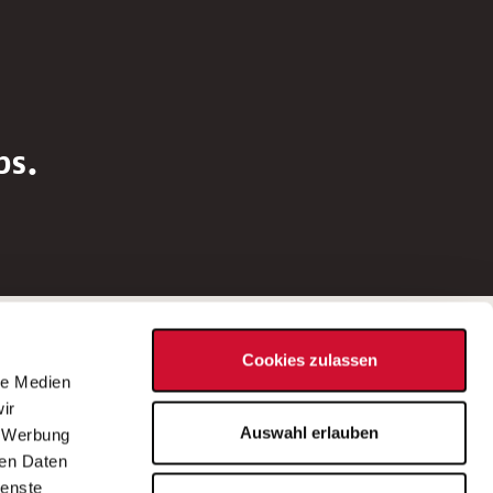
bs.
Social Media
Cookies zulassen
d
le Medien
rn
ir
Bei Fragen zu einer Stellenausschreibung
Auswahl erlauben
, Werbung
wenden Sie sich bitte an die*den in der
ren Daten
Stellenausschreibung genannte*n
ienste