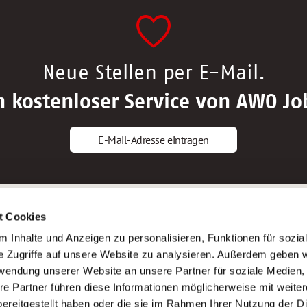
Neue Stellen per E-Mail.
n kostenloser Service von AWO Jo
E-Mail-Adresse eintragen
gstipps
Service
t Cookies
ls Altenpfleger*in
AWO Gliederungen nach Bundeslan
 Inhalte und Anzeigen zu personalisieren, Funktionen für sozia
ls Krankenpfleger*in
Stellenangebote nach Bundeslände
e Zugriffe auf unsere Website zu analysieren. Außerdem geben w
ls Altenpflegehelfer*in
Sitemap
rwendung unserer Website an unsere Partner für soziale Medien
ls Erzieher*in
Impressum
re Partner führen diese Informationen möglicherweise mit weite
Datenschutz
ereitgestellt haben oder die sie im Rahmen Ihrer Nutzung der D