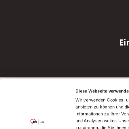
Ei
Betreiber der Webseite
Bewerbun
Diese Webseite verwende
Garitz Bewirtschaftungsbetriebe GmbH
Bewerbung a
Wir verwenden Cookies, um
Kantstraße 45a
Bewerbung a
anbieten zu können und di
97074 Würzburg
Bewerbung a
Informationen zu Ihrer Ve
(Ein Tochterunternehmen des AWO
Bewerbung a
und Analysen weiter. Unse
Bezirksverbandes Unterfranken e.V.)
zusammen, die Sie ihnen b