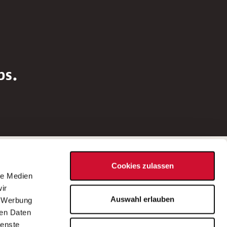
bs.
Social Media
Cookies zulassen
d
le Medien
rn
ir
Bei Fragen zu einer Stellenausschreibung
Auswahl erlauben
, Werbung
wenden Sie sich bitte an die*den in der
ren Daten
Stellenausschreibung genannte*n
ienste