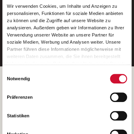
Wir verwenden Cookies, um Inhalte und Anzeigen zu
Neue Stellen per E-Mail.
personalisieren, Funktionen für soziale Medien anbieten
zu können und die Zugriffe auf unsere Website zu
Ein kostenloser Service von AWO
analysieren. Außerdem geben wir Informationen zu Ihrer
Jobs.
Verwendung unserer Website an unsere Partner für
soziale Medien, Werbung und Analysen weiter. Unsere
E-Mail-Adresse eintragen
Partner führen diese Informationen möglicherweise mit
weiteren Daten zusammen, die Sie ihnen bereitgestellt
haben oder die sie im Rahmen Ihrer Nutzung der Dienste
gesammelt haben.
Einwilligungsauswahl
Wenn Sie auf „Cookies zulassen“ klicken, so stimmen
Betreiber der Webseite
Notwendig
Sie der Speicherung sämtlicher Cookies zu. Sie können
Garitz Bewirtschaftungsbetriebe GmbH
Ihre Einwilligung selbstverständlich jederzeit widerrufen,
Kantstraße 45a
Präferenzen
indem Sie die Cookie-Einstellungen aufrufen und diese
97074 Würzburg
abändern. Weitere Informationen finden Sie in
(Ein Tochterunternehmen des AWO Bezirksverbandes Unterfranken
unserer
Datenschutzerklärung
.
Statistiken
e.V.)
Bitte senden Sie an diese Anschrift keine Bewerbungen.