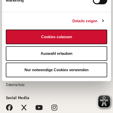
Marketing
Bewerbungstipps
Bewerbung als Altenpfleger*in
Details zeigen
Bewerbung als Krankenpfleger*in
Bewerbung als Altenpflegehelfer*in
Cookies zulassen
Bewerbung als Erzieher*in
Service
Auswahl erlauben
AWO Gliederungen nach Bundesland
Stellenangebote nach Bundesländern
Nur notwendige Cookies verwenden
Sitemap
Impressum
Datenschutz
Social Media