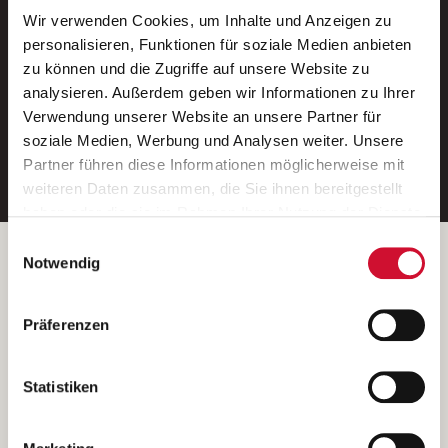
Wir verwenden Cookies, um Inhalte und Anzeigen zu
Neue Stellen per E-Mail.
personalisieren, Funktionen für soziale Medien anbieten
zu können und die Zugriffe auf unsere Website zu
Ein kostenloser Service von AWO
analysieren. Außerdem geben wir Informationen zu Ihrer
Jobs.
Verwendung unserer Website an unsere Partner für
soziale Medien, Werbung und Analysen weiter. Unsere
E-Mail-Adresse eintragen
Partner führen diese Informationen möglicherweise mit
weiteren Daten zusammen, die Sie ihnen bereitgestellt
haben oder die sie im Rahmen Ihrer Nutzung der Dienste
gesammelt haben.
Einwilligungsauswahl
Wenn Sie auf „Cookies zulassen“ klicken, so stimmen
Betreiber der Webseite
Notwendig
Sie der Speicherung sämtlicher Cookies zu. Sie können
Garitz Bewirtschaftungsbetriebe GmbH
Ihre Einwilligung selbstverständlich jederzeit widerrufen,
Kantstraße 45a
Präferenzen
indem Sie die Cookie-Einstellungen aufrufen und diese
97074 Würzburg
abändern. Weitere Informationen finden Sie in
(Ein Tochterunternehmen des AWO Bezirksverbandes Unterfranken
unserer
Datenschutzerklärung
.
Statistiken
e.V.)
Bitte senden Sie an diese Anschrift keine Bewerbungen.