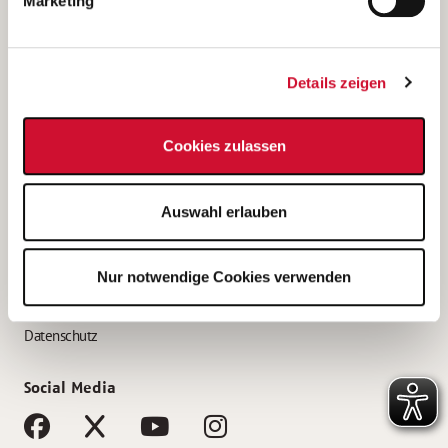
Marketing
Bewerbungstipps
Bewerbung als Altenpfleger*in
Details zeigen
Bewerbung als Krankenpfleger*in
Bewerbung als Altenpflegehelfer*in
Cookies zulassen
Bewerbung als Erzieher*in
Service
Auswahl erlauben
AWO Gliederungen nach Bundesland
Stellenangebote nach Bundesländern
Nur notwendige Cookies verwenden
Sitemap
Impressum
Datenschutz
Social Media